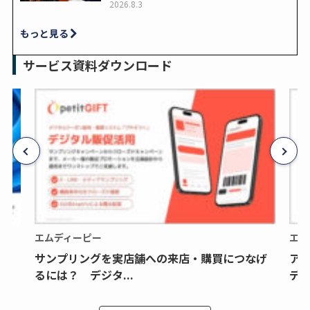
2026.8.3
もっと見る
サービス資料ダウンロード
エムディーピー
エム
サンプリングを実店舗への来店・購買につなげ
ア
るには？ デジタ...
デジ