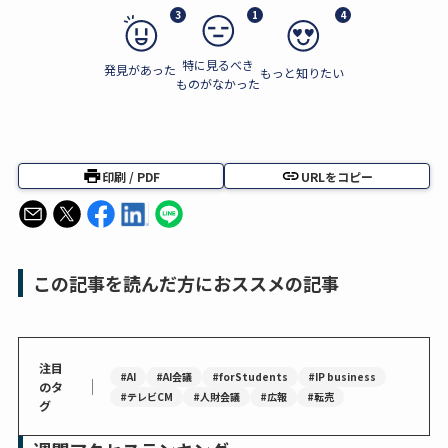
3
1
4
特に見るべき
発見があった
もっと知りたい
ものがなかった
印刷 / PDF
URLをコピー
この記事を読んだ方におススメの記事
注目
#AI
#AI会議
#forStudents
#IP business
｜
のタ
#テレビCM
#人財会議
#広報
#転売
グ