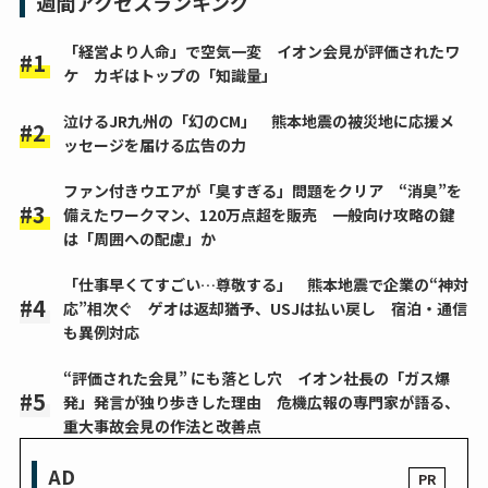
週間アクセスランキング
「経営より人命」で空気一変 イオン会見が評価されたワ
ケ カギはトップの「知識量」
泣けるJR九州の「幻のCM」 熊本地震の被災地に応援メ
ッセージを届ける広告の力
ファン付きウエアが「臭すぎる」問題をクリア “消臭”を
備えたワークマン、120万点超を販売 一般向け攻略の鍵
は「周囲への配慮」か
「仕事早くてすごい…尊敬する」 熊本地震で企業の“神対
応”相次ぐ ゲオは返却猶予、USJは払い戻し 宿泊・通信
も異例対応
“評価された会見” にも落とし穴 イオン社長の「ガス爆
発」発言が独り歩きした理由 危機広報の専門家が語る、
重大事故会見の作法と改善点
AD