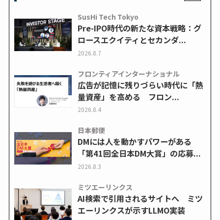
SusHi Tech Tokyo
Pre-IPO時代の新たな資本戦略：グ
ロースエクイティとセカンダ...
2026.8.7
フロンティアインターナショナル
広告が記憶に残りづらい時代に「熱
量資産」を高める フロン...
2026.8.4
日本郵便
DMには人を動かすパワーがある
「第41回全日本DM大賞」の応募...
2026.8.3
ミツエーリンクス
AI検索で引用されるサイトへ ミツ
エーリンクスが示すLLMO実装