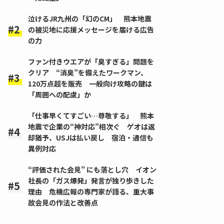
泣けるJR九州の「幻のCM」 熊本地震
の被災地に応援メッセージを届ける広告
の力
ファン付きウエアが「臭すぎる」問題を
クリア “消臭”を備えたワークマン、
120万点超を販売 一般向け攻略の鍵は
「周囲への配慮」か
「仕事早くてすごい…尊敬する」 熊本
地震で企業の“神対応”相次ぐ ゲオは返
却猶予、USJは払い戻し 宿泊・通信も
異例対応
“評価された会見” にも落とし穴 イオン
社長の「ガス爆発」発言が独り歩きした
理由 危機広報の専門家が語る、重大事
故会見の作法と改善点