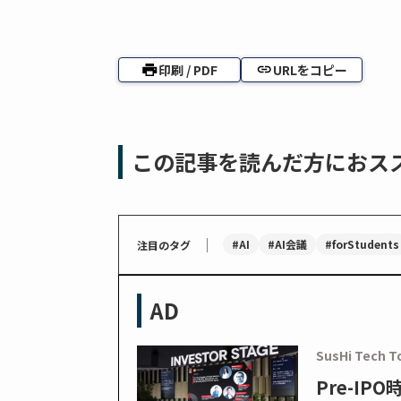
印刷 / PDF
URLをコピー
この記事を読んだ方におス
｜
#AI
#AI会議
#forStudents
注目のタグ
AD
SusHi Tech T
Pre-I