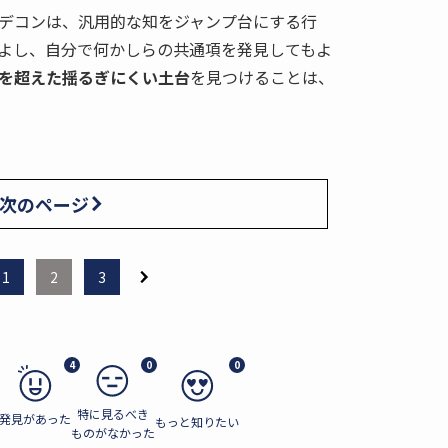
るデコンは、汎用的な知をジャンプ台にする行
よし、自分で何かしらの共通項を発見してもよ
を超えた揺るぎにくい土台
を見つけることは、
次のページ
1
2
3
4
0
0
特に見るべき
発見があった
もっと知りたい
ものがなかった