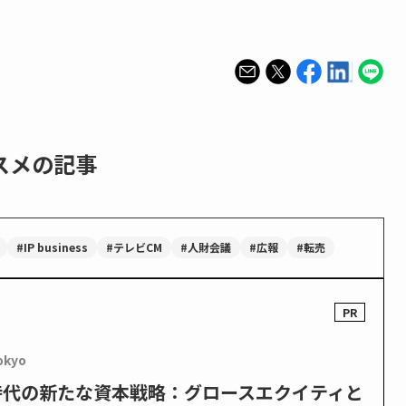
スメの記事
#IP business
#テレビCM
#人財会議
#広報
#転売
okyo
PO時代の新たな資本戦略：グロースエクイティと