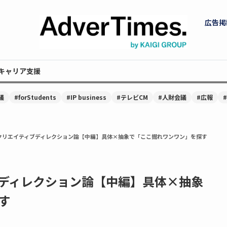
広告掲
キャリア支援
議
#forStudents
#IP business
#テレビCM
#人財会議
#広報
クリエイティブディレクション論【中編】具体×抽象で「ここ掘れワンワン」を探す
ディレクション論【中編】具体×抽象
す