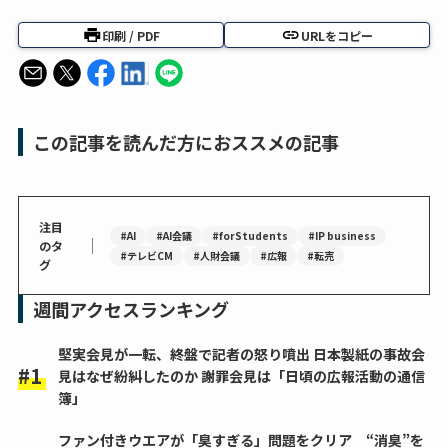
印刷 / PDF
URLをコピー
この記事を読んだ方におススメの記事
注目
#AI
#AI会議
#forStudents
#IP business
｜
のタ
#テレビCM
#人財会議
#広報
#転売
グ
週間アクセスランキング
堅実会見が一転、終盤で記者の怒り噴出 日本製紙の事故会
見はなぜ紛糾したのか 謝罪会見は「日頃の広報活動の通信
簿」
ファン付きウエアが「臭すぎる」問題をクリア “消臭”を