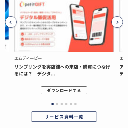
エムディーピー
エム
サンプリングを実店舗への来店・購買につなげ
ア
るには？ デジタ...
デジ
ダウンロードする
サービス資料一覧