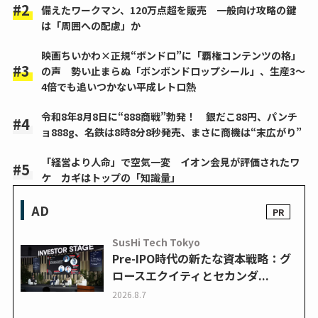
備えたワークマン、120万点超を販売 一般向け攻略の鍵
は「周囲への配慮」か
映画ちいかわ×正規“ボンドロ”に「覇権コンテンツの格」
の声 勢い止まらぬ「ボンボンドロップシール」、生産3～
4倍でも追いつかない平成レトロ熱
令和8年8月8日に“888商戦”勃発！ 銀だこ88円、パンチ
ョ888g、名鉄は8時8分8秒発売、まさに商機は“末広がり”
「経営より人命」で空気一変 イオン会見が評価されたワ
ケ カギはトップの「知識量」
AD
SusHi Tech Tokyo
Pre-IPO時代の新たな資本戦略：グ
ロースエクイティとセカンダ...
2026.8.7