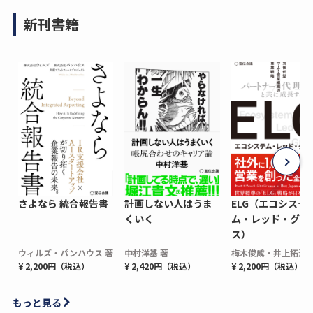
新刊書籍
さよなら 統合報告書
計画しない人はうま
ELG（エコシステ
くいく
ム・レッド・グロ
ス）
ウィルズ・パンハウス 著
中村洋基 著
梅木俊成・井上拓海 
¥ 2,200円（税込）
¥ 2,420円（税込）
¥ 2,200円（税込）
もっと見る