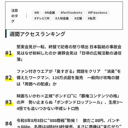
注目
#AI
#AI会議
#forStudents
#IP business
｜
のタ
#テレビCM
#人財会議
#広報
#転売
グ
週間アクセスランキング
堅実会見が一転、終盤で記者の怒り噴出 日本製紙の事故会
見はなぜ紛糾したのか 謝罪会見は「日頃の広報活動の通信
簿」
ファン付きウエアが「臭すぎる」問題をクリア “消臭”を
備えたワークマン、120万点超を販売 一般向け攻略の鍵
は「周囲への配慮」か
映画ちいかわ×正規“ボンドロ”に「覇権コンテンツの格」
の声 勢い止まらぬ「ボンボンドロップシール」、生産3～
4倍でも追いつかない平成レトロ熱
令和8年8月8日に“888商戦”勃発！ 銀だこ88円、パンチ
ョ888g、名鉄は8時8分8秒発売、まさに商機は“末広がり”