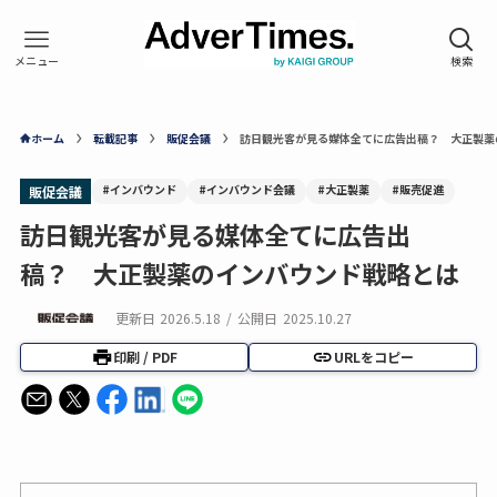
ホーム
転載記事
販促会議
訪日観光客が見る媒体全てに広告出稿？ 大正製薬
#インバウンド
#インバウンド会議
#大正製薬
#販売促進
販促会議
訪日観光客が見る媒体全てに広告出
稿？ 大正製薬のインバウンド戦略とは
更新日
2026.5.18
/
公開日
2025.10.27
印刷 / PDF
URLをコピー