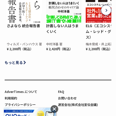
さよなら 統合報告書
計画しない人はうま
ELG（エコシステ
くいく
ム・レッド・グロ
ス）
ウィルズ・パンハウス 著
中村洋基 著
梅木俊成・井上拓海 
¥ 2,200円（税込）
¥ 2,420円（税込）
¥ 2,200円（税込）
もっと見る
AdverTimes.について
FAQ
利用規約
お問い合わせ
プライバシーポリシー
運営会社(株式会社宣伝会議)
利用者情報の外部送信について