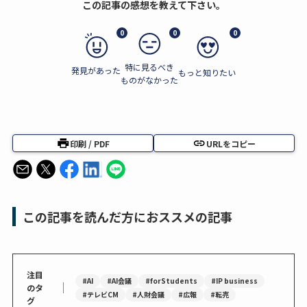
この記事の感想を教えて下さい。
0
0
0
特に見るべき
発見があった
もっと知りたい
ものがなかった
印刷 / PDF
URLをコピー
この記事を読んだ方におススメの記事
注目
#AI
#AI会議
#forStudents
#IP business
｜
のタ
#テレビCM
#人財会議
#広報
#転売
グ