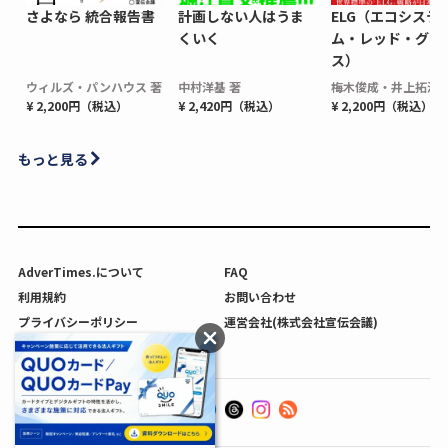
さよなら 統合報告書
計画しない人はうま
ELG（エコシステ
くいく
ム・レッド・グロ
ス）
ウィルズ・パンハウス 著
中村洋基 著
梅木俊成・井上拓海 
¥ 2,200円（税込）
¥ 2,420円（税込）
¥ 2,200円（税込）
もっと見る
AdverTimes.について
FAQ
利用規約
お問い合わせ
プライバシーポリシー
運営会社(株式会社宣伝会議)
利用者情報の外部送信について