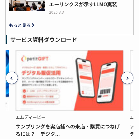
エーリンクスが示すLLMO実装
2026.8.3
もっと見る
サービス資料ダウンロード
エムディーピー
エム
サンプリングを実店舗への来店・購買につなげ
ア
るには？ デジタ...
デジ