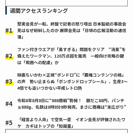
週間アクセスランキング
堅実会見が一転、終盤で記者の怒り噴出 日本製紙の事故会
見はなぜ紛糾したのか 謝罪会見は「日頃の広報活動の通信
簿」
ファン付きウエアが「臭すぎる」問題をクリア “消臭”を
備えたワークマン、120万点超を販売 一般向け攻略の鍵
は「周囲への配慮」か
映画ちいかわ×正規“ボンドロ”に「覇権コンテンツの格」
の声 勢い止まらぬ「ボンボンドロップシール」、生産3～
4倍でも追いつかない平成レトロ熱
令和8年8月8日に“888商戦”勃発！ 銀だこ88円、パンチ
ョ888g、名鉄は8時8分8秒発売、まさに商機は“末広がり”
「経営より人命」で空気一変 イオン会見が評価されたワ
ケ カギはトップの「知識量」