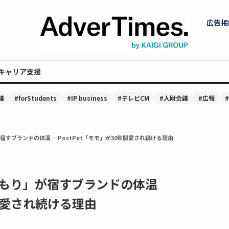
広告掲
キャリア支援
議
#forStudents
#IP business
#テレビCM
#人財会議
#広報
すブランドの体温 ―PostPet「モモ」が30年間愛され続ける理由
もり」が宿すブランドの体温
年間愛され続ける理由