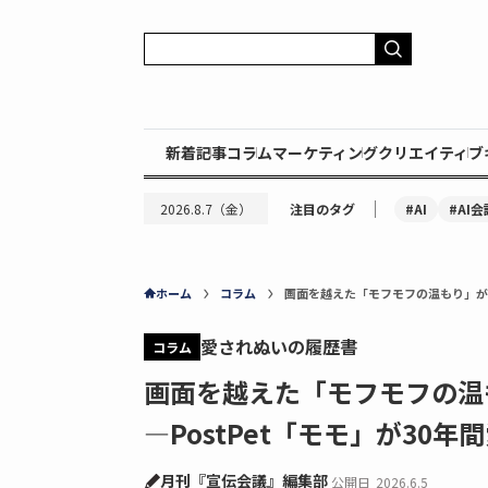
新着記事
コラム
マーケティング
クリエイティブ
｜
#AI
#AI会
2026.8.7（金）
注目のタグ
ホーム
コラム
画面を越えた「モフモフの温もり」が宿
愛されぬいの履歴書
コラム
画面を越えた「モフモフの温
―PostPet「モモ」が30
月刊『宣伝会議』編集部
公開日
2026.6.5