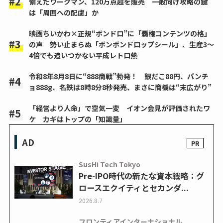
備えたワークマン、120万点超を販売 一般向け攻略の鍵
は「周囲への配慮」か
映画ちいかわ×正規“ボンドロ”に「覇権コンテンツの格」
の声 勢い止まらぬ「ボンボンドロップシール」、生産3～
4倍でも追いつかない平成レトロ熱
令和8年8月8日に“888商戦”勃発！ 銀だこ88円、パンチ
ョ888g、名鉄は8時8分8秒発売、まさに商機は“末広がり”
「経営より人命」で空気一変 イオン会見が評価されたワ
ケ カギはトップの「知識量」
AD
SusHi Tech Tokyo
Pre-IPO時代の新たな資本戦略：グ
ロースエクイティとセカンダ...
2026.8.7
フロンティアインターナショナル