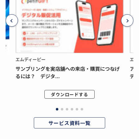
エムディーピー
エム
サンプリングを実店舗への来店・購買につなげ
ア
るには？ デジタ...
デジ
ダウンロードする
サービス資料一覧