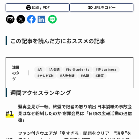
印刷 / PDF
URLをコピー
この記事を読んだ方におススメの記事
注目
#AI
#AI会議
#forStudents
#IP business
｜
のタ
#テレビCM
#人財会議
#広報
#転売
グ
週間アクセスランキング
堅実会見が一転、終盤で記者の怒り噴出 日本製紙の事故会
見はなぜ紛糾したのか 謝罪会見は「日頃の広報活動の通信
簿」
ファン付きウエアが「臭すぎる」問題をクリア “消臭”を