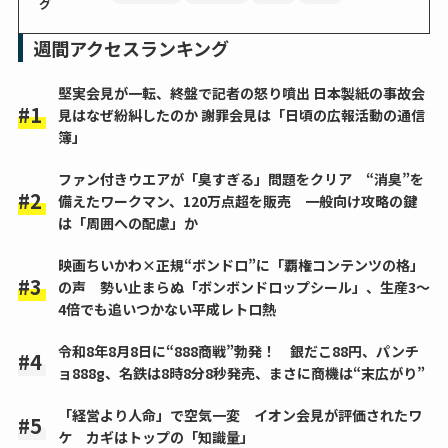
グ
週間アクセスランキング
堅実会見が一転、終盤で記者の怒り噴出 日本製紙の事故会
見はなぜ紛糾したのか 謝罪会見は「日頃の広報活動の通信
簿」
ファン付きウエアが「臭すぎる」問題をクリア “消臭”を
備えたワークマン、120万点超を販売 一般向け攻略の鍵
は「周囲への配慮」か
映画ちいかわ×正規“ボンドロ”に「覇権コンテンツの格」
の声 勢い止まらぬ「ボンボンドロップシール」、生産3～
4倍でも追いつかない平成レトロ熱
令和8年8月8日に“888商戦”勃発！ 銀だこ88円、パンチ
ョ888g、名鉄は8時8分8秒発売、まさに商機は“末広がり”
「経営より人命」で空気一変 イオン会見が評価されたワ
ケ カギはトップの「知識量」