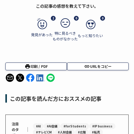
この記事の感想を教えて下さい。
2
0
0
特に見るべき
発見があった
もっと知りたい
ものがなかった
印刷 / PDF
URLをコピー
この記事を読んだ方におススメの記事
注目
#AI
#AI会議
#forStudents
#IP business
｜
のタ
#テレビCM
#人財会議
#広報
#転売