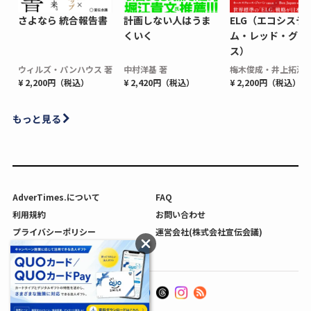
さよなら 統合報告書
計画しない人はうま
ELG（エコシステ
くいく
ム・レッド・グロ
ス）
ウィルズ・パンハウス 著
中村洋基 著
梅木俊成・井上拓海 
¥ 2,200円（税込）
¥ 2,420円（税込）
¥ 2,200円（税込）
もっと見る
AdverTimes.について
FAQ
利用規約
お問い合わせ
プライバシーポリシー
運営会社(株式会社宣伝会議)
利用者情報の外部送信について