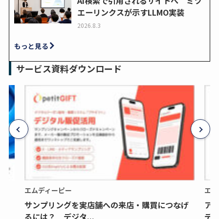
AI検索で引用されるサイトへ ミツ
エーリンクスが示すLLMO実装
2026.8.3
もっと見る
サービス資料ダウンロード
エムディーピー
エム
サンプリングを実店舗への来店・購買につなげ
ア
るには？ デジタ...
デジ