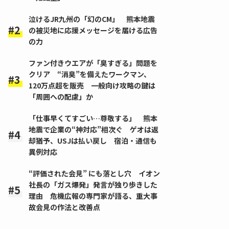
泣けるJR九州の「幻のCM」 熊本地震
の被災地に応援メッセージを届ける広告
の力
ファン付きウエアが「臭すぎる」問題を
クリア “消臭”を備えたワークマン、
120万点超を販売 一般向け攻略の鍵は
「周囲への配慮」か
「仕事早くてすごい…尊敬する」 熊本
地震で企業の“神対応”相次ぐ ゲオは返
却猶予、USJは払い戻し 宿泊・通信も
異例対応
“評価された会見” にも落とし穴 イオン
社長の「ガス爆発」発言が独り歩きした
理由 危機広報の専門家が語る、重大事
故会見の作法と改善点