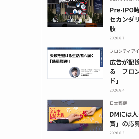
Pre-I
セカンダ
肢
2026.8.7
フロンティア
広告が記
る フロン
ド」
2026.8.4
日本郵便
DMには人
賞」の応
2026.8.3