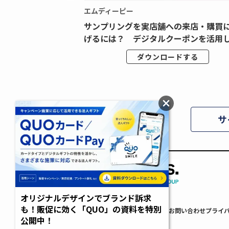
エムディーピー
広告データの“可視
サンプリングを実店舗への来店・購買
ジタル広告内製...
げるには？ デジタルクーポンを活用し.
ドする
ダウンロードする
サ
オリジナルデザインでブランド訴求
も！販促に効く「QUO」の資料を特別
AdverTimes.について
FAQ
利用規約
お問い合わせ
プライ
公開中！