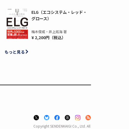
ディーピー
ガラパゴス
ELG（エコシステム・レッド・
間1,000万本以上の配布実績！】デジタ
導入率87%でも期
グロース）
ーポンを活用した販促キャンペーンを...
AIを「売上」につ
デ...
梅木俊成・井上拓海 著
ダウンロードする
¥ 2,200円（税込）
ダウ
もっと見る
Copyright SENDENKAIGI Co., Ltd. All