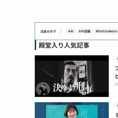
｜
#AI
#AI会議
#forStudents
注目のタグ
殿堂入り人気記事
20