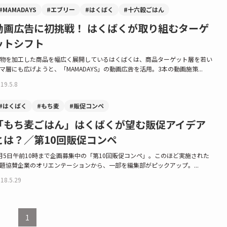
#MAMADAYS
#エブリー
#はくばく
#十六穀ごはん
動画広告に初挑戦！ はくばくが取り組むターゲ
ットシフト
物を加工した商品を幅広く展開しているはくばくは、商品ターゲット層を若い
マ層にも広げようと、「MAMADAYS」の動画広告を活用。3本の動画施策...
19.5.8
#はくばく
#もち麦
#販促コンペ
「もち麦ごはん」はくばくが望む販促アイデア
とは？／第10回販促コンペ
月5日午前10時まで企画募集中の「第10回販促コンペ」。このほど実施された
題協賛企業のオリエンテーションから、一部を編集部がピックアップ。...
18.5.29
1