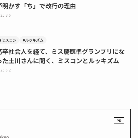
が明かす「ち」で改行の理由
25.3.6
#ミスコン
#ルッキズム
高卒社会人を経て、ミス慶應準グランプリにな
った土川さんに聞く、ミスコンとルッキズム
25.6.2
okyo