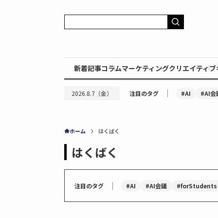
新着記事
コラム
マーケティング
クリエイティブ
｜
#AI
#AI会
2026.8.7（金）
注目のタグ
ホーム
はくばく
はくばく
｜
#AI
#AI会議
#forStudents
注目のタグ