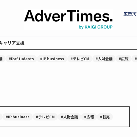
広告掲
キャリア支援
議
#forStudents
#IP business
#テレビCM
#人財会議
#広報
#IP business
#テレビCM
#人財会議
#広報
#転売