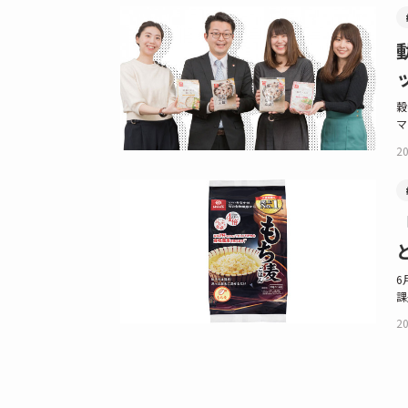
穀
マ
20
6
課
20