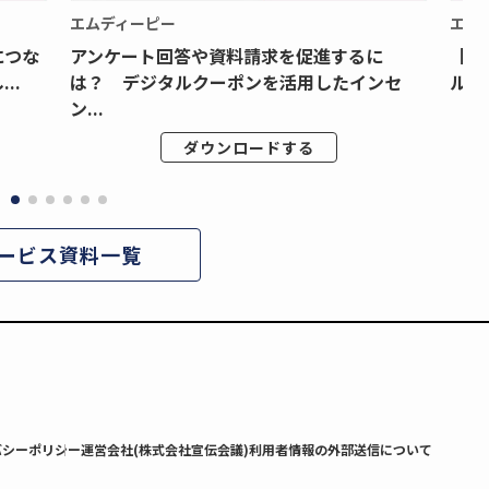
エムディーピー
エム
につな
アンケート回答や資料請求を促進するに
【月
..
は？ デジタルクーポンを活用したインセ
ルク
ン...
ダウンロードする
ービス資料一覧
バシーポリシー
運営会社(株式会社宣伝会議)
利用者情報の外部送信について