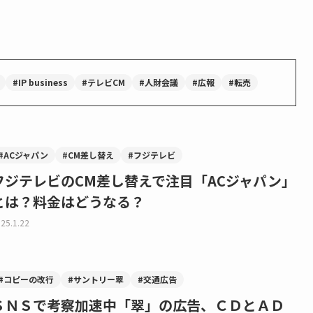
#IP business
#テレビCM
#人財会議
#広報
#転売
#ACジャパン
#CM差し替え
#フジテレビ
フジテレビのCM差し替えで注目「ACジャパン」
とは？料金はどうなる？
25.1.22
#コピーの改行
#サントリー翠
#交通広告
ＳＮＳで考察加速中「翠」の広告、ＣＤとＡＤ