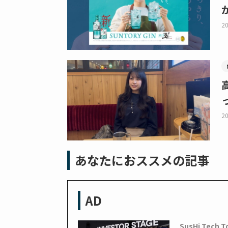
20
20
あなたにおススメの記事
AD
SusHi Tech T