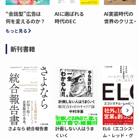
“会話型”広告は
AIに選ばれる
AI実装時代の
何を変えるのか？
時代のEC
世界のクリエイ
もっと見る
新刊書籍
さよなら 統合報告書
計画しない人はうま
ELG（エコシステ
くいく
ム・レッド・グロ