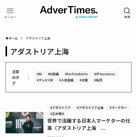
ホーム
アダストリア上海
アダストリア上海
注目
#AI
#AI会議
#forStudents
#IP business
｜
のタ
#テレビCM
#人財会議
#広報
#転売
グ
#アダストリア
#アダストリア上海
#マーケター
#玉井博久
世界で活躍する日本人マーケターの仕
事（アダストリア上海 ...