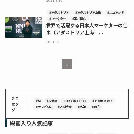
2021.9.16
#アダストリア
#アダストリア上海
#ニコアンド
#マーケター
#玉井博久
世界で活躍する日本人マーケターの仕
事（アダストリア上海 ...
2021.9.9
1
注目
#AI
#AI会議
#forStudents
#IP business
｜
のタ
#テレビCM
#人財会議
#広報
#転売
グ
殿堂入り人気記事