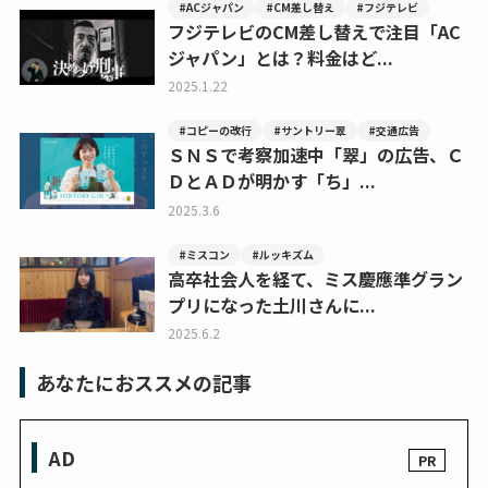
#ACジャパン
#CM差し替え
#フジテレビ
フジテレビのCM差し替えで注目「AC
ジャパン」とは？料金はど...
2025.1.22
#コピーの改行
#サントリー翠
#交通広告
ＳＮＳで考察加速中「翠」の広告、Ｃ
ＤとＡＤが明かす「ち」...
2025.3.6
#ミスコン
#ルッキズム
高卒社会人を経て、ミス慶應準グラン
プリになった土川さんに...
2025.6.2
あなたにおススメの記事
AD