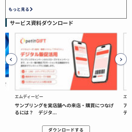
もっと見る
サービス資料ダウンロード
エムディーピー
エム
サンプリングを実店舗への来店・購買につなげ
ア
るには？ デジタ...
デジ
ダウンロードする