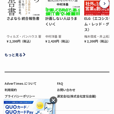
さよなら 統合報告書
計画しない人はうま
ELG（エコシステ
くいく
ム・レッド・グロ
ス）
ウィルズ・パンハウス 著
中村洋基 著
梅木俊成・井上拓海 
¥ 2,200円（税込）
¥ 2,420円（税込）
¥ 2,200円（税込）
もっと見る
AdverTimes.について
FAQ
利用規約
お問い合わせ
プライバシーポリシー
運営会社(株式会社宣伝会議)
利用者情報の外部送信について