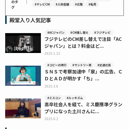
｜
のタ
#テレビCM
#人財会議
#広報
#転売
グ
殿堂入り人気記事
#ACジャパン
#CM差し替え
#フジテレビ
フジテレビのCM差し替えで注目「AC
ジャパン」とは？料金はど...
2025.1.22
#コピーの改行
#サントリー翠
#交通広告
ＳＮＳで考察加速中「翠」の広告、Ｃ
ＤとＡＤが明かす「ち」...
2025.3.6
#ミスコン
#ルッキズム
高卒社会人を経て、ミス慶應準グラン
プリになった土川さんに...
2025.6.2