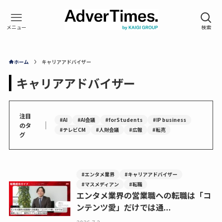
ホーム
キャリアアドバイザー
キャリアアドバイザー
注目
#AI
#AI会議
#forStudents
#IP business
｜
のタ
#テレビCM
#人財会議
#広報
#転売
グ
#エンタメ業界
#キャリアアドバイザー
#マスメディアン
#転職
エンタメ業界の営業職への転職は「コ
ンテンツ愛」だけでは通...