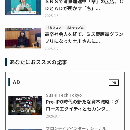
ＳＮＳで考察加速中「翠」の広告、Ｃ
ＤとＡＤが明かす「ち」...
2025.3.6
#ミスコン
#ルッキズム
高卒社会人を経て、ミス慶應準グラン
プリになった土川さんに...
2025.6.2
あなたにおススメの記事
AD
SusHi Tech Tokyo
Pre-IPO時代の新たな資本戦略：グ
ロースエクイティとセカンダ...
2026.8.7
フロンティアインターナショナル