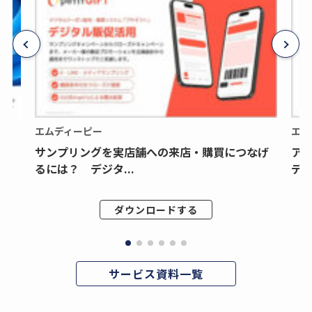
エムディーピー
エム
サンプリングを実店舗への来店・購買につなげ
ア
るには？ デジタ...
デジ
ダウンロードする
サービス資料一覧