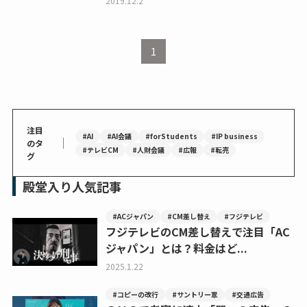
2019.12.2
1
注目
#AI
#AI会議
#forStudents
#IP business
｜
のタ
#テレビCM
#人財会議
#広報
#転売
グ
殿堂入り人気記事
#ACジャパン
#CM差し替え
#フジテレビ
フジテレビのCM差し替えで注目「AC
ジャパン」とは？料金はど...
2025.1.22
#コピーの改行
#サントリー翠
#交通広告