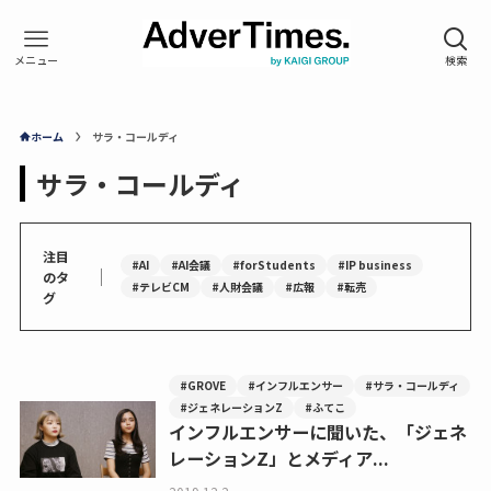
ホーム
サラ・コールディ
サラ・コールディ
注目
#AI
#AI会議
#forStudents
#IP business
｜
のタ
#テレビCM
#人財会議
#広報
#転売
グ
#GROVE
#インフルエンサー
#サラ・コールディ
#ジェネレーションZ
#ふてこ
インフルエンサーに聞いた、「ジェネ
レーションZ」とメディア...