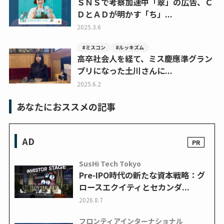
ＳＮＳで考察加速中「翠」の広告、Ｃ
ＤとＡＤが明かす「ち」...
2025.3.6
#ミスコン
#ルッキズム
高卒社会人を経て、ミス慶應準グラン
プリになった土川さんに...
2025.6.2
あなたにおススメの記事
AD
SusHi Tech Tokyo
Pre-IPO時代の新たな資本戦略：グ
ロースエクイティとセカンダ...
2026.8.7
フロンティアインターナショナル