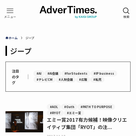
ホーム
ジープ
ジープ
注目
#AI
#AI会議
#forStudents
#IP business
｜
のタ
#テレビCM
#人財会議
#広報
#転売
グ
#AOL
#Oath
#PATH TO PURPOSE
#RYOT
#エミー賞
エミー賞2017有力候補！映像クリエ
イティブ集団「RYOT」の注...