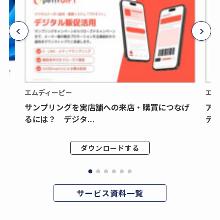
エムディーピー
エム
サンプリングを実店舗への来店・購買につなげ
ア
るには？ デジタ...
デジ
ダウンロードする
サービス資料一覧