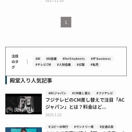
2017.11.10
1
注目
#AI
#AI会議
#forStudents
#IP business
｜
のタ
#テレビCM
#人財会議
#広報
#転売
グ
殿堂入り人気記事
#ACジャパン
#CM差し替え
#フジテレビ
フジテレビのCM差し替えで注目「AC
ジャパン」とは？料金はど...
2025.1.22
#コピーの改行
#サントリー翠
#交通広告