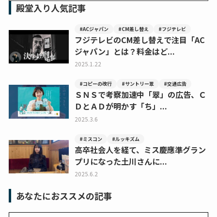
殿堂入り人気記事
#ACジャパン
#CM差し替え
#フジテレビ
フジテレビのCM差し替えで注目「AC
ジャパン」とは？料金はど...
2025.1.22
#コピーの改行
#サントリー翠
#交通広告
ＳＮＳで考察加速中「翠」の広告、Ｃ
ＤとＡＤが明かす「ち」...
2025.3.6
#ミスコン
#ルッキズム
高卒社会人を経て、ミス慶應準グラン
プリになった土川さんに...
2025.6.2
あなたにおススメの記事