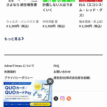
さよなら 統合報告書
計画しない人はうま
ELG（エコシステ
くいく
ム・レッド・グロ
ス）
ウィルズ・パンハウス 著
中村洋基 著
梅木俊成・井上拓海 
¥ 2,200円（税込）
¥ 2,420円（税込）
¥ 2,200円（税込）
もっと見る
AdverTimes.について
FAQ
利用規約
お問い合わせ
プライバシーポリシー
運営会社(株式会社宣伝会議)
利用者情報の外部送信について