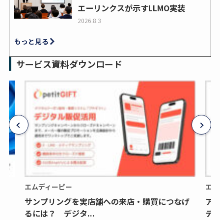
エーリンクスが示すLLMO実装
2026.8.3
もっと見る
サービス資料ダウンロード
エムディーピー
エム
サンプリングを実店舗への来店・購買につなげ
ア
るには？ デジタ...
デジ