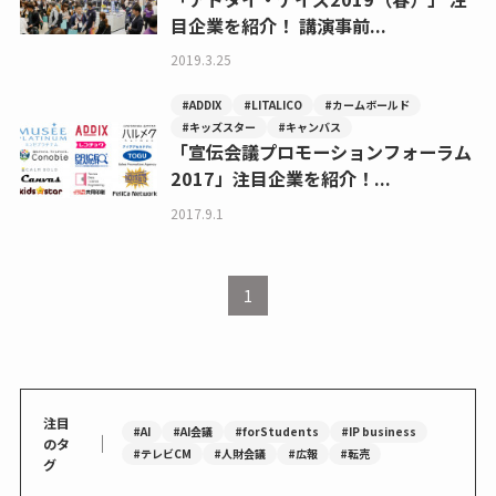
目企業を紹介！ 講演事前...
2019.3.25
#ADDIX
#LITALICO
#カームボールド
#キッズスター
#キャンバス
「宣伝会議プロモーションフォーラム
2017」注目企業を紹介！...
2017.9.1
1
注目
#AI
#AI会議
#forStudents
#IP business
｜
のタ
#テレビCM
#人財会議
#広報
#転売
グ