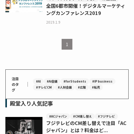
全国6都市開催！デジタルマーケティ
ングカンファレンス2019
2019.1.9
1
注目
#AI
#AI会議
#forStudents
#IP business
｜
のタ
#テレビCM
#人財会議
#広報
#転売
グ
殿堂入り人気記事
#ACジャパン
#CM差し替え
#フジテレビ
フジテレビのCM差し替えで注目「AC
ジャパン」とは？料金はど...