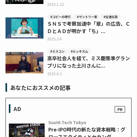
2025.1.22
#コピーの改行
#サントリー翠
#交通広告
ＳＮＳで考察加速中「翠」の広告、Ｃ
ＤとＡＤが明かす「ち」...
2025.3.6
#ミスコン
#ルッキズム
高卒社会人を経て、ミス慶應準グラン
プリになった土川さんに...
2025.6.2
あなたにおススメの記事
AD
SusHi Tech Tokyo
Pre-IPO時代の新たな資本戦略：グ
ロースエクイティとセカンダ...