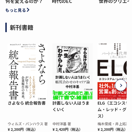
何を変えるのか？
時代のEC
世界のクリエイ
もっと見る
新刊書籍
さよなら 統合報告書
計画しない人はうま
ELG（エコシステ
くいく
ム・レッド・グロ
ス）
ウィルズ・パンハウス 著
中村洋基 著
梅木俊成・井上拓海 
¥ 2,200円（税込）
¥ 2,420円（税込）
¥ 2,200円（税込）