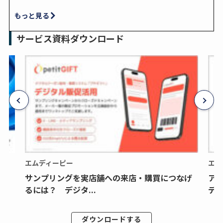
もっと見る
サービス資料ダウンロード
エムディーピー
エム
サンプリングを実店舗への来店・購買につなげ
ア
るには？ デジタ...
デジ
ダウンロードする