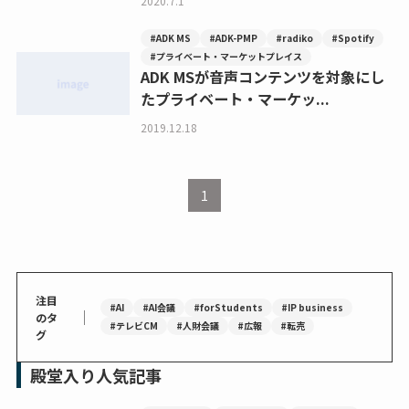
2020.7.1
#ADK MS
#ADK-PMP
#radiko
#Spotify
#プライベート・マーケットプレイス
ADK MSが音声コンテンツを対象にし
たプライベート・マーケッ...
2019.12.18
1
注目
#AI
#AI会議
#forStudents
#IP business
｜
のタ
#テレビCM
#人財会議
#広報
#転売
グ
殿堂入り人気記事