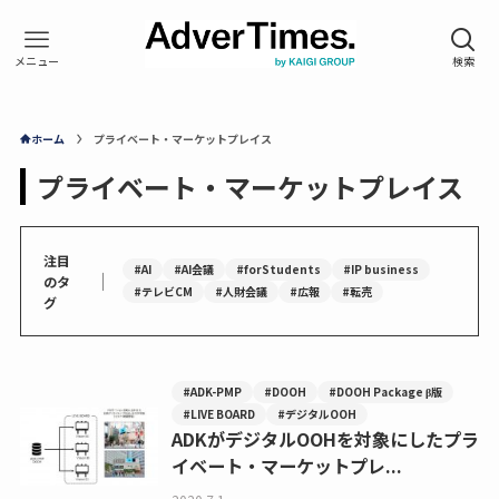
ホーム
プライベート・マーケットプレイス
プライベート・マーケットプレイス
注目
#AI
#AI会議
#forStudents
#IP business
｜
のタ
#テレビCM
#人財会議
#広報
#転売
グ
#ADK-PMP
#DOOH
#DOOH Package β版
#LIVE BOARD
#デジタルOOH
ADKがデジタルOOHを対象にしたプラ
イベート・マーケットプレ...