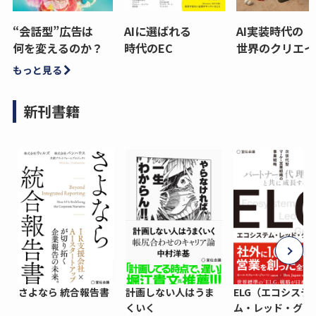
“会話型”広告は
AIに選ばれる
AI実装時代の
何を変えるのか？
時代のEC
世界のクリエイ
もっと見る
新刊書籍
さよなら 統合報告書
計画しない人はうま
ELG（エコシステ
くいく
ム・レッド・グロ