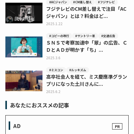
#ACジャパン
#CM差し替え
#フジテレビ
フジテレビのCM差し替えで注目「AC
ジャパン」とは？料金はど...
2025.1.22
#コピーの改行
#サントリー翠
#交通広告
ＳＮＳで考察加速中「翠」の広告、Ｃ
ＤとＡＤが明かす「ち」...
2025.3.6
#ミスコン
#ルッキズム
高卒社会人を経て、ミス慶應準グラン
プリになった土川さんに...
2025.6.2
あなたにおススメの記事
AD