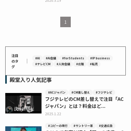
2020.5.19
1
注目
#AI
#AI会議
#forStudents
#IP business
｜
のタ
#テレビCM
#人財会議
#広報
#転売
グ
殿堂入り人気記事
#ACジャパン
#CM差し替え
#フジテレビ
フジテレビのCM差し替えで注目「AC
ジャパン」とは？料金はど...
2025.1.22
#コピーの改行
#サントリー翠
#交通広告