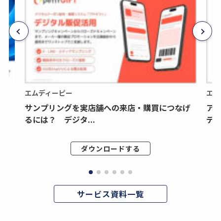
エムディーピー
エム
サンプリングを実店舗への来店・購買につなげ
ア
るには？ デジタ...
デジ
ダウンロードする
サービス資料一覧