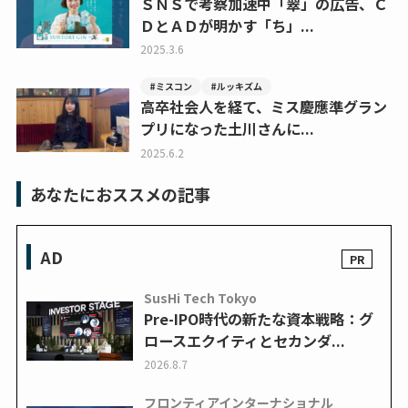
ＳＮＳで考察加速中「翠」の広告、Ｃ
ＤとＡＤが明かす「ち」...
2025.3.6
#ミスコン
#ルッキズム
高卒社会人を経て、ミス慶應準グラン
プリになった土川さんに...
2025.6.2
あなたにおススメの記事
AD
SusHi Tech Tokyo
Pre-IPO時代の新たな資本戦略：グ
ロースエクイティとセカンダ...
2026.8.7
フロンティアインターナショナル