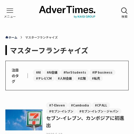
ホーム
マスターフランチャイズ
マスターフランチャイズ
注目
#AI
#AI会議
#forStudents
#IP business
｜
のタ
#テレビCM
#人財会議
#広報
#転売
グ
#7-Eleven
#Cambodia
#CP ALL
#セブン-イレブン
#セブン-イレブン・ジャパン
セブン-イレブン、カンボジアに初進
出