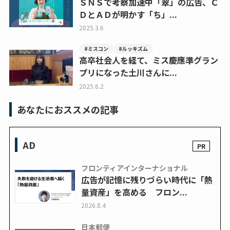
ＳＮＳで考察加速中「翠」の広告、Ｃ
ＤとＡＤが明かす「ち」...
2025.3.6
#ミスコン
#ルッキズム
高卒社会人を経て、ミス慶應準グラン
プリになった土川さんに...
2025.6.2
あなたにおススメの記事
AD
フロンティアインターナショナル
広告が記憶に残りづらい時代に「熱
量資産」を高める フロン...
2026.8.4
日本郵便