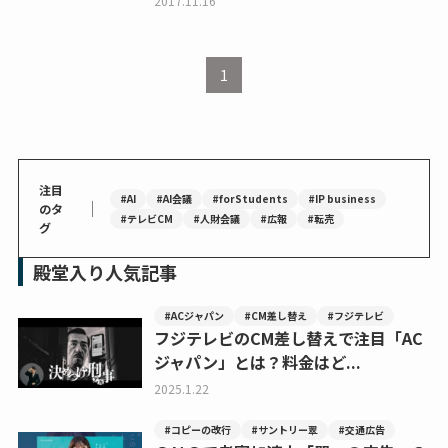
2017.11.16
1
注目
#AI
#AI会議
#forStudents
#IP business
｜
のタ
#テレビCM
#人財会議
#広報
#転売
グ
殿堂入り人気記事
#ACジャパン
#CM差し替え
#フジテレビ
フジテレビのCM差し替えで注目「AC
ジャパン」とは？料金はど...
2025.1.22
#コピーの改行
#サントリー翠
#交通広告