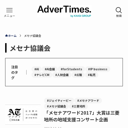
ホーム
メセナ協議会
メセナ協議会
注目
#AI
#AI会議
#forStudents
#IP business
｜
のタ
#テレビCM
#人財会議
#広報
#転売
グ
#ジェイティービー
#メセナアワード
#メセナ協議会
#三菱地所
「メセナアワード2017」大賞は三菱
地所の地域支援コンサート企画