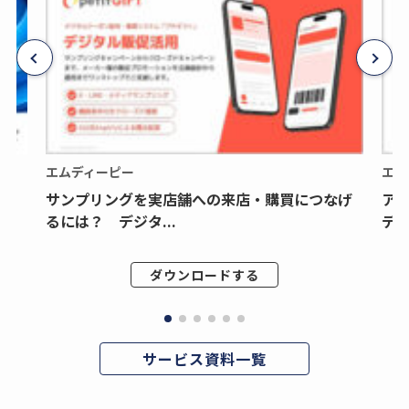
エムディーピー
エム
サンプリングを実店舗への来店・購買につなげ
ア
るには？ デジタ...
デジ
ダウンロードする
サービス資料一覧