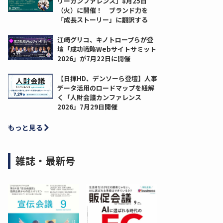
リーカンファレンス」8月25日
（火）に開催！ ブランド力を
「成長ストーリー」に翻訳する
江崎グリコ、キノトロープらが登
壇「成功戦略Webサイトサミット
2026」が7月22日に開催
【日揮HD、デンソーら登壇】人事
データ活用のロードマップを紐解
く「人財会議カンファレンス
2026」7月29日開催
もっと見る
雑誌・最新号