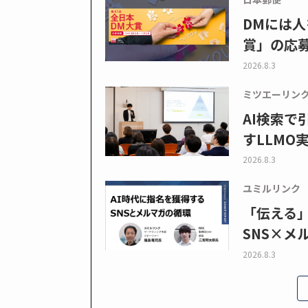
DMには人
賞」の応
2026.8.3
ミツエーリン
AI検索
すLLMO
2026.8.3
ユミルリンク
「伝える
SNS×メ
2026.8.3