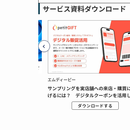
サービス資料ダウンロード
エムディーピー
広告データの“可視
サンプリングを実店舗への来店・購買
ジタル広告内製...
げるには？ デジタルクーポンを活用し.
ドする
ダウンロードする