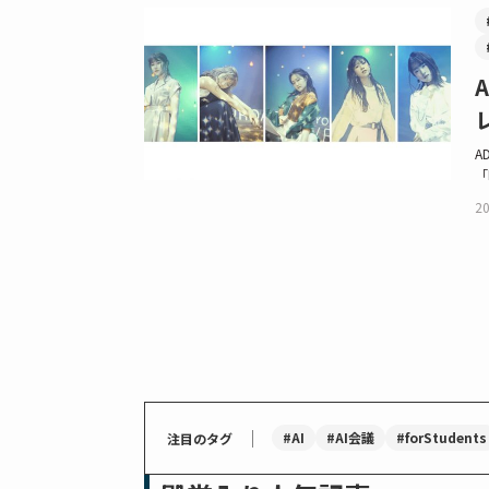
A
「
20
｜
#AI
#AI会議
#forStudents
注目のタグ