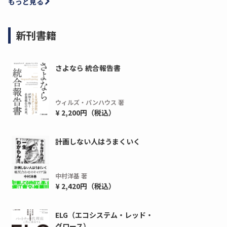
もっと見る
新刊書籍
さよなら 統合報告書
ウィルズ・パンハウス 著
¥ 2,200円（税込）
ディーピー
ガラパゴス
計画しない人はうまくいく
間1,000万本以上の配布実績！】デジタ
導入率87%でも期
ーポンを活用した販促キャンペーンを...
AIを「売上」につ
中村洋基 著
デ...
ダウンロードする
¥ 2,420円（税込）
ダウ
ELG（エコシステム・レッド・
グロース）