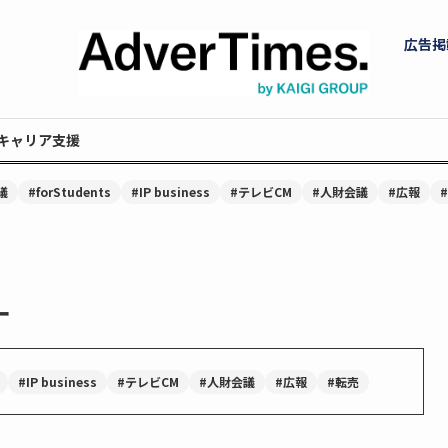
広告掲
キャリア支援
議
#forStudents
#IP business
#テレビCM
#人財会議
#広報
ー
#IP business
#テレビCM
#人財会議
#広報
#転売