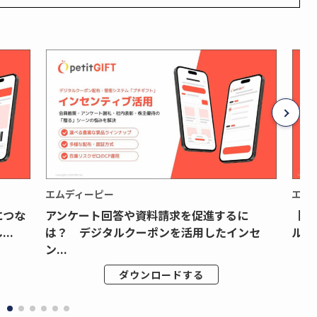
エムディーピー
エム
につな
アンケート回答や資料請求を促進するに
【月
..
は？ デジタルクーポンを活用したインセ
ルク
ン...
ダウンロードする