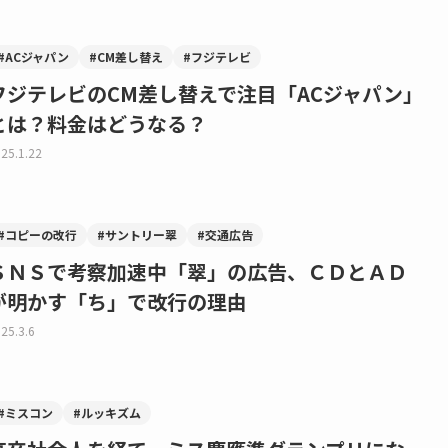
#ACジャパン
#CM差し替え
#フジテレビ
フジテレビのCM差し替えで注目「ACジャパン」
とは？料金はどうなる？
25.1.22
#コピーの改行
#サントリー翠
#交通広告
ＳＮＳで考察加速中「翠」の広告、ＣＤとＡＤ
が明かす「ち」で改行の理由
25.3.6
#ミスコン
#ルッキズム