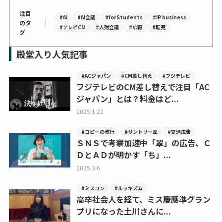
注目
#AI
#AI会議
#forStudents
#IP business
｜
のタ
#テレビCM
#人財会議
#広報
#転売
グ
殿堂入り人気記事
#ACジャパン
#CM差し替え
#フジテレビ
フジテレビのCM差し替えで注目「AC
ジャパン」とは？料金はど...
2025.1.22
#コピーの改行
#サントリー翠
#交通広告
ＳＮＳで考察加速中「翠」の広告、Ｃ
ＤとＡＤが明かす「ち」...
2025.3.6
#ミスコン
#ルッキズム
高卒社会人を経て、ミス慶應準グラン
プリになった土川さんに...