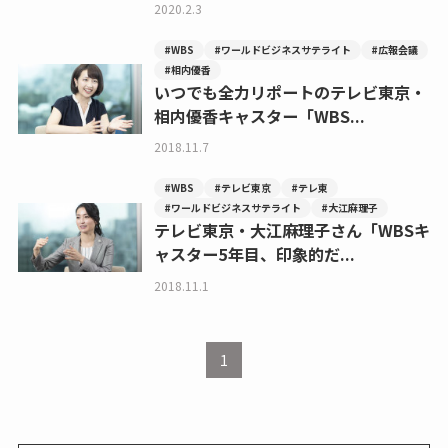
2020.2.3
#WBS
#ワールドビジネスサテライト
#広報会議
#相内優香
いつでも全力リポートのテレビ東京・
相内優香キャスター「WBS...
2018.11.7
#WBS
#テレビ東京
#テレ東
#ワールドビジネスサテライト
#大江麻理子
テレビ東京・大江麻理子さん「WBSキ
ャスター5年目、印象的だ...
2018.11.1
1