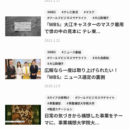
2021.1.27
#WBS
#テレビ東京
#マスク
#ワールドビジネスサテライト
#大江麻理子
『WBS』大江キャスターのマスク着用
で世の中の見本に テレ東...
2021.1.21
#WBS
#ニュース番組
#ワールドビジネスサテライト
#大久保直和
#大江麻理子
広報なら一度は取り上げられたい！
『WBS』ニュース選定の裏側
2020.12.9
#ガイアの夜明け
#ワールドビジネスサテライト
#事業構想
#事業構想大学院大学
#報道ステーション
日常の気づきから構想した事業をテー
マに、事業構想大学院大...