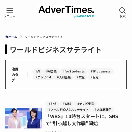
ホーム
ワールドビジネスサテライト
ワールドビジネスサテライト
注目
#AI
#AI会議
#forStudents
#IP business
｜
のタ
#テレビCM
#人財会議
#広報
#転売
グ
#SNS
#WBS
#テレビ東京
#ワールドビジネスサテライト
#大江麻理子
『WBS』10時台スタートに、SNS
で“引っ越し大作戦”開始