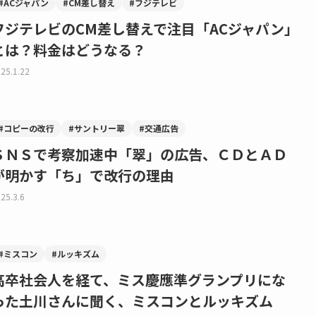
#ACジャパン
#CM差し替え
#フジテレビ
フジテレビのCM差し替えで注目「ACジャパン」
とは？料金はどうなる？
25.1.22
#コピーの改行
#サントリー翠
#交通広告
ＳＮＳで考察加速中「翠」の広告、ＣＤとＡＤ
が明かす「ち」で改行の理由
25.3.6
#ミスコン
#ルッキズム
高卒社会人を経て、ミス慶應準グランプリにな
った土川さんに聞く、ミスコンとルッキズム