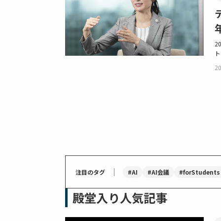
2
ト
20
｜
#AI
#AI会議
#forStudents
注目のタグ
殿堂入り人気記事