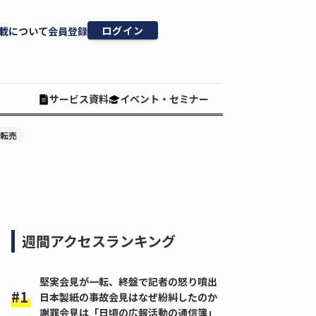
ログイン
載について
会員登録
サービス資料
イベント・セミナー
#転売
週間アクセスランキング
堅実会見が一転、終盤で記者の怒り噴出
日本製紙の事故会見はなぜ紛糾したのか
謝罪会見は「日頃の広報活動の通信簿」