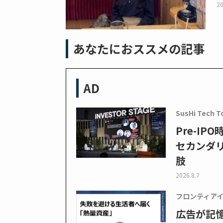
20
あなたにおススメの記事
AD
SusHi Tech T
Pre-I
セカンダ
肢
2026.8.7
フロンティア
広告が記