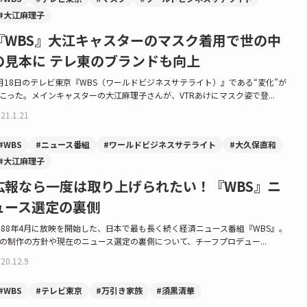
#大江麻理子
『WBS』大江キャスターのマスク着用で世の中
の見本に テレ東のブランドも向上
月18日のテレビ東京『WBS（ワールドビジネスサテライト）』である“変化”が
こった。メインキャスターの大江麻理子さんが、VTRあけにマスク姿で登...
21.1.21
#WBS
#ニュース番組
#ワールドビジネスサテライト
#大久保直和
#大江麻理子
広報なら一度は取り上げられたい！『WBS』ニ
ュース選定の裏側
988年4月に放映を開始した、日本で最も長く続く経済ニュース番組『WBS』。
の制作の方針や現在のニュース選定の裏側について、チーフプロデュー...
20.12.9
#WBS
#テレビ東京
#万引き家族
#須黒清華