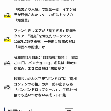
「経営より人命」で空気一変 イオン会
見が評価されたワケ カギはトップの
「知識量」
ファン付きウエアが「臭すぎる」問題を
クリア “消臭”を備えたワークマン、
120万点超を販売 一般向け攻略の鍵は
「周囲への配慮」か
令和8年8月8日に“888商戦”勃発！ 銀だ
こ88円、パンチョ888g、名鉄は8時8分8
秒発売、まさに商機は“末広がり”
映画ちいかわ×正規“ボンドロ”に「覇権
コンテンツの格」の声 勢い止まらぬ
「ボンボンドロップシール」、生産3～4
倍でも追いつかない平成レトロ熱