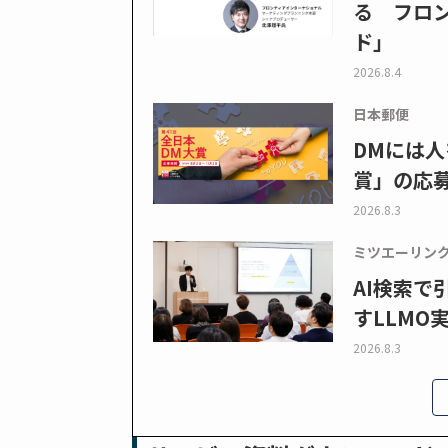
る フロン
ド」
2026.8.4
日本郵便
DMには人
賞」の応
2026.8.3
ミツエーリン
AI検索
すLLMO
2026.8.3