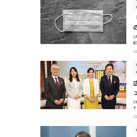
1
起
20
1
そ
20