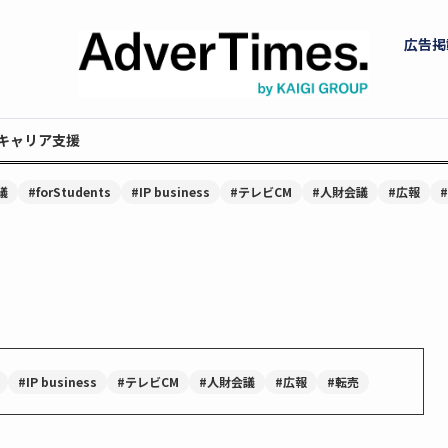
広告掲
キャリア支援
議
#forStudents
#IP business
#テレビCM
#人財会議
#広報
#IP business
#テレビCM
#人財会議
#広報
#転売