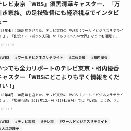
テレビ東京『WBS』須黒清華キャスター、『万
引き家族』の是枝監督にも経済視点でインタビ
ュー
018年4月に30周年を迎えた、テレビ東京の『WBS（ワールドビジネスサテライ
）』。『出没！アド街ック天国』や『ありえへん∞世界』などでも活躍す...
18.11.19
#WBS
#ワールドビジネスサテライト
#広報会議
#相内優香
いつでも全力リポートのテレビ東京・相内優香
キャスター「WBSにどこよりも早く情報をくだ
さい !」
018年4月に30周年を迎えた、テレビ東京の『WBS（ワールドビジネスサテライ
）』。『広報会議』2018年12月号（11月1日号）では『WBS』はじめ、テ...
18.11.7
#WBS
#テレビ東京
#テレ東
#ワールドビジネスサテライト
#大江麻理子