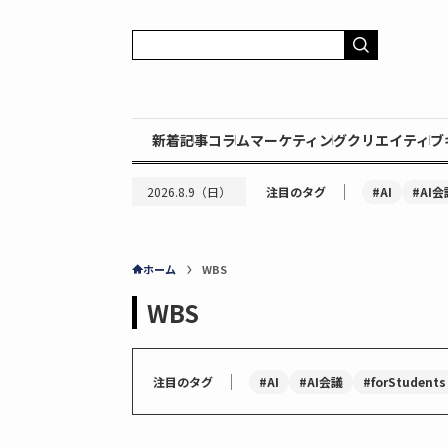
新着記事
コラム
マーケティング
クリエイティブ
｜
#AI
#AI会
2026.8.9（日）
注目のタグ
ホーム
WBS
WBS
｜
#AI
#AI会議
#forStudents
注目のタグ