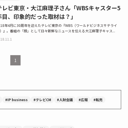
テレビ東京・大江麻理子さん「WBSキャスター5
年目、印象的だった取材は？」
018年4月に30周年を迎えたテレビ東京の『WBS（ワールドビジネスサテライ
）』。番組の「顔」として日々新鮮なニュースを伝える大江麻理子キャス...
18.11.1
1
#IP business
#テレビCM
#人財会議
#広報
#転売