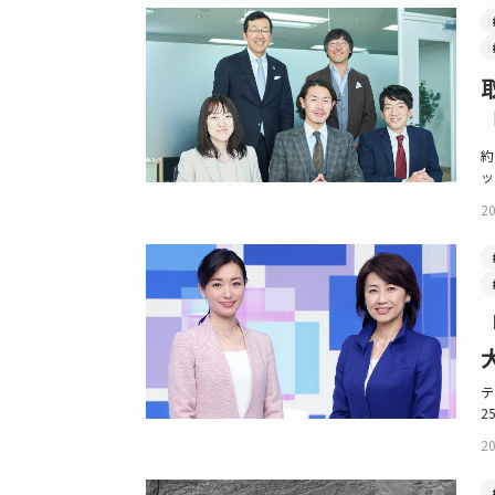
約
ッ
20
テ
2
20