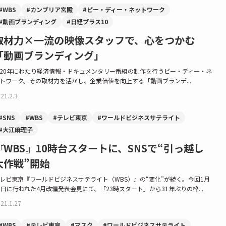
#WBS
#カンブリア宮殿
#ピー・ディー・ネットワーク
#動画ブランディング
#日経プラス10
取材力×一流の映像スタッフで、心をつかむ
「動画ブランディング」
20年にわたり経済情報・ドキュメンタリー番組の制作を行うピー・ディー・ネ
トワーク。その取材力を活かし、企業価値を向上する「動画ブランデ...
21.2.3
#SNS
#WBS
#テレビ東京
#ワールドビジネスサテライト
#大江麻理子
『WBS』10時台スタートに、SNSで“引っ越し
大作戦”開始
レビ東京『ワールドビジネスサテライト（WBS）』の“変化”が続く。今回1月
5日に行われた4月改編発表会見にて、「23時スタート」から31年ぶりの枠...
21.1.27
#WBS
#テレビ東京
#マスク
#ワールドビジネスサテライト