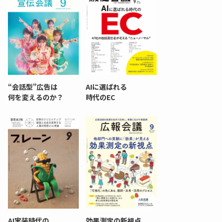
“会話型”広告は
AIに選ばれる
何を変えるのか？
時代のEC
AI実装時代の
効果測定の新視点