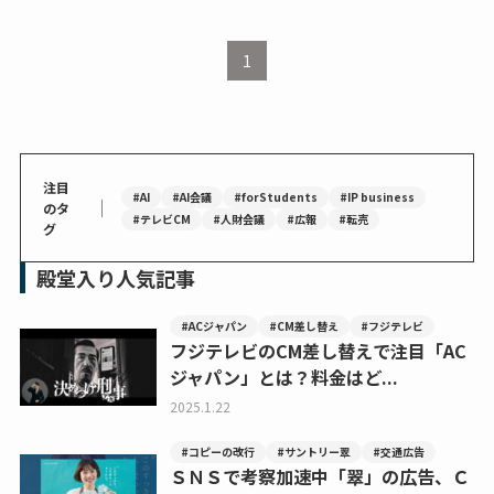
1
注目
#AI
#AI会議
#forStudents
#IP business
｜
のタ
#テレビCM
#人財会議
#広報
#転売
グ
殿堂入り人気記事
#ACジャパン
#CM差し替え
#フジテレビ
フジテレビのCM差し替えで注目「AC
ジャパン」とは？料金はど...
2025.1.22
#コピーの改行
#サントリー翠
#交通広告
ＳＮＳで考察加速中「翠」の広告、Ｃ