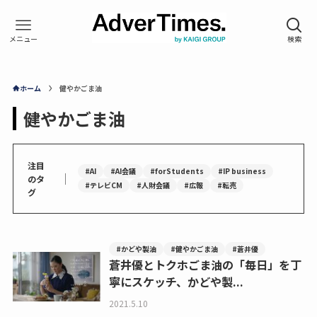
ホーム
健やかごま油
健やかごま油
注目
#AI
#AI会議
#forStudents
#IP business
｜
のタ
#テレビCM
#人財会議
#広報
#転売
グ
#かどや製油
#健やかごま油
#蒼井優
蒼井優とトクホごま油の「毎日」を丁
寧にスケッチ、かどや製...
2021.5.10