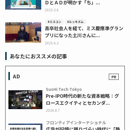
ＤとＡＤが明かす「ち」...
2025.3.6
#ミスコン
#ルッキズム
高卒社会人を経て、ミス慶應準グラン
プリになった土川さんに...
2025.6.2
あなたにおススメの記事
AD
SusHi Tech Tokyo
Pre-IPO時代の新たな資本戦略：グ
ロースエクイティとセカンダ...
2026.8.7
フロンティアインターナショナル
広告が記憶に残りづらい時代に「熱