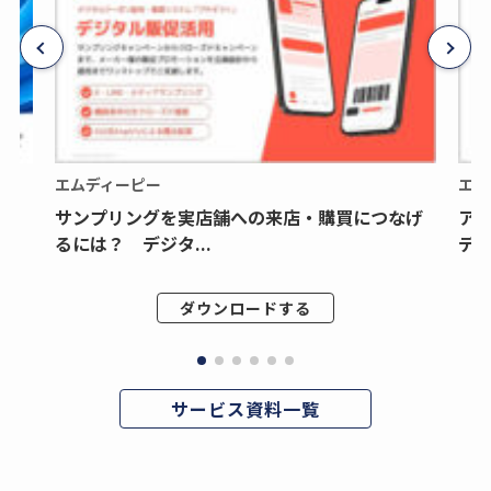
エムディーピー
エム
サンプリングを実店舗への来店・購買につなげ
ア
るには？ デジタ...
デジ
ダウンロードする
サービス資料一覧