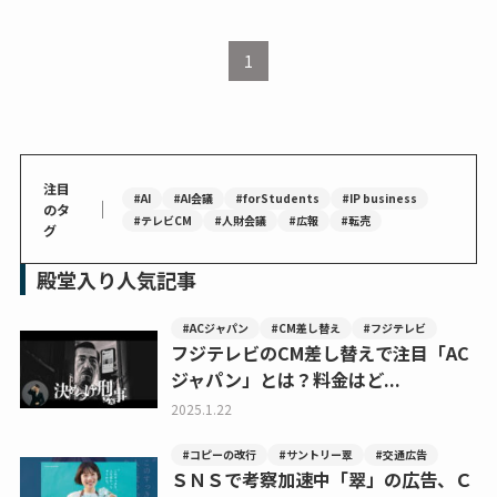
1
注目
#AI
#AI会議
#forStudents
#IP business
｜
のタ
#テレビCM
#人財会議
#広報
#転売
グ
殿堂入り人気記事
#ACジャパン
#CM差し替え
#フジテレビ
フジテレビのCM差し替えで注目「AC
ジャパン」とは？料金はど...
2025.1.22
#コピーの改行
#サントリー翠
#交通広告
ＳＮＳで考察加速中「翠」の広告、Ｃ