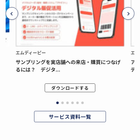
エムディーピー
エム
サンプリングを実店舗への来店・購買につなげ
ア
るには？ デジタ...
デジ
ダウンロードする
サービス資料一覧