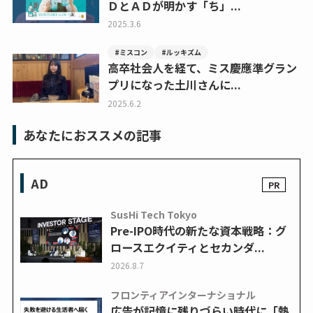
ＤとＡＤが明かす「ち」...
2025.3.6
#ミスコン
#ルッキズム
高卒社会人を経て、ミス慶應準グラン
プリになった土川さんに...
2025.6.2
あなたにおススメの記事
AD
SusHi Tech Tokyo
Pre-IPO時代の新たな資本戦略：グ
ロースエクイティとセカンダ...
2026.8.7
フロンティアインターナショナル
広告が記憶に残りづらい時代に「熱