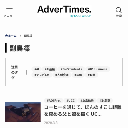
ホーム
副島凜
副島凜
注目
#AI
#AI会議
#forStudents
#IP business
｜
のタ
#テレビCM
#人財会議
#広報
#転売
グ
#AOI Pro.
#UCC
#上島珈琲
#副島凜
コーヒーを通じて、ほんのすこし距離
を縮める父と娘を描く UC...
2020.3.3