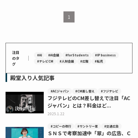
1
注目
#AI
#AI会議
#forStudents
#IP business
｜
のタ
#テレビCM
#人財会議
#広報
#転売
グ
殿堂入り人気記事
#ACジャパン
#CM差し替え
#フジテレビ
フジテレビのCM差し替えで注目「AC
ジャパン」とは？料金はど...
2025.1.22
#コピーの改行
#サントリー翠
#交通広告
ＳＮＳで考察加速中「翠」の広告、Ｃ