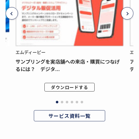
エムディーピー
エム
サンプリングを実店舗への来店・購買につなげ
ア
るには？ デジタ...
デジ
ダウンロードする
サービス資料一覧