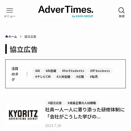
ホーム
協立広告
協立広告
注目
#AI
#AI会議
#forStudents
#IP business
｜
のタ
#テレビCM
#人財会議
#広報
#転売
グ
#協立広告
#成長企業の人材戦略
社員一人一人に寄り添った研修体制に
「会社がこうした学びの...
2023.7.28