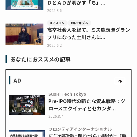
ＤとＡＤが明かす「ち」...
2025.3.6
#ミスコン
#ルッキズム
高卒社会人を経て、ミス慶應準グラン
プリになった土川さんに...
2025.6.2
あなたにおススメの記事
AD
SusHi Tech Tokyo
Pre-IPO時代の新たな資本戦略：グ
ロースエクイティとセカンダ...
2026.8.7
フロンティアインターナショナル
広告が記憶に残りづらい時代に「熱