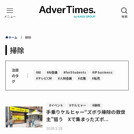
ホーム
掃除
掃除
注目
#AI
#AI会議
#forStudents
#IP business
｜
のタ
#テレビCM
#人財会議
#広報
#転売
グ
#イベント
#ケルヒャー
#掃除
手乗りケルヒャー“ズボラ掃除の救世
主”狙う Xで集まったズボ...
2026.5.28