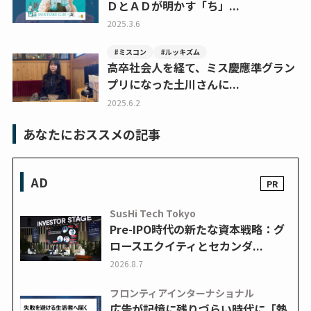
ＤとＡＤが明かす「ち」...
2025.3.6
#ミスコン
#ルッキズム
高卒社会人を経て、ミス慶應準グラン
プリになった土川さんに...
2025.6.2
あなたにおススメの記事
AD
SusHi Tech Tokyo
Pre-IPO時代の新たな資本戦略：グ
ロースエクイティとセカンダ...
2026.8.7
フロンティアインターナショナル
広告が記憶に残りづらい時代に「熱