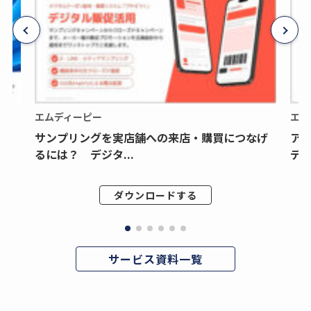
エムディーピー
エム
サンプリングを実店舗への来店・購買につなげ
ア
るには？ デジタ...
デジ
ダウンロードする
サービス資料一覧