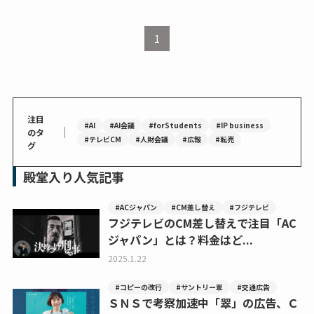
1
注目
#AI
#AI会議
#forStudents
#IP business
｜
のタ
#テレビCM
#人財会議
#広報
#転売
グ
殿堂入り人気記事
#ACジャパン
#CM差し替え
#フジテレビ
フジテレビのCM差し替えで注目「AC
ジャパン」とは？料金はど...
2025.1.22
#コピーの改行
#サントリー翠
#交通広告
ＳＮＳで考察加速中「翠」の広告、Ｃ