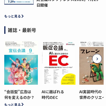
日開催
もっと見る
雑誌・最新号
“会話型”広告は
AIに選ばれる
AI実装時代の
何を変えるのか？
時代のEC
世界のクリエイ
もっと見る