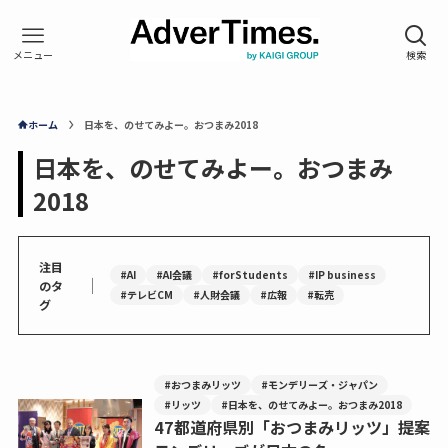
ホーム
日本を、のせてみよー。おつまみ2018
日本を、のせてみよー。おつまみ
2018
注目
#AI
#AI会議
#forStudents
#IP business
｜
のタ
#テレビCM
#人財会議
#広報
#転売
グ
#おつまみリッツ
#モンデリーズ・ジャパン
#リッツ
#日本を、のせてみよー。おつまみ2018
47都道府県別「おつまみリッツ」提案