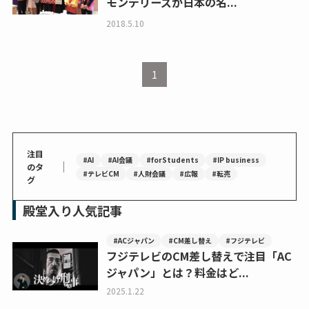
モンデリーズが日本の名...
2018.5.10
1
注目
#AI
#AI会議
#forStudents
#IP business
｜
のタ
#テレビCM
#人財会議
#広報
#転売
グ
殿堂入り人気記事
#ACジャパン
#CM差し替え
#フジテレビ
フジテレビのCM差し替えで注目「AC
ジャパン」とは？料金はど...
2025.1.22