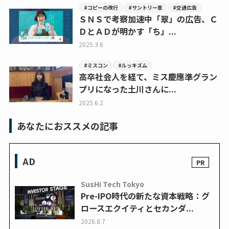
#コピーの改行
#サントリー翠
#交通広告
ＳＮＳで考察加速中「翠」の広告、Ｃ
ＤとＡＤが明かす「ち」...
2025.3.6
#ミスコン
#ルッキズム
高卒社会人を経て、ミス慶應準グラン
プリになった土川さんに...
2025.6.2
あなたにおススメの記事
AD
SusHi Tech Tokyo
Pre-IPO時代の新たな資本戦略：グ
ロースエクイティとセカンダ...
2026.8.7