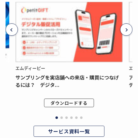
エムディーピー
エム
サンプリングを実店舗への来店・購買につなげ
ア
るには？ デジタ...
デジ
ダウンロードする
サービス資料一覧