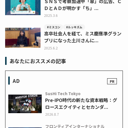
ＳＮＳで考察加速中「翠」の広告、Ｃ
ＤとＡＤが明かす「ち」...
2025.3.6
#ミスコン
#ルッキズム
高卒社会人を経て、ミス慶應準グラン
プリになった土川さんに...
2025.6.2
あなたにおススメの記事
AD
SusHi Tech Tokyo
Pre-IPO時代の新たな資本戦略：グ
ロースエクイティとセカンダ...
2026.8.7
フロンティアインターナショナル