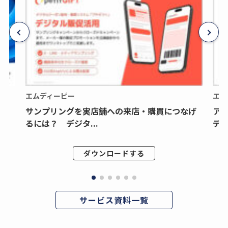
エムディーピー
エム
サンプリングを実店舗への来店・購買につなげ
ア
るには？ デジタ...
デジ
ダウンロードする
サービス資料一覧