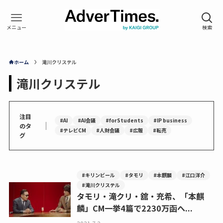
ホーム
滝川クリステル
滝川クリステル
注目
#AI
#AI会議
#forStudents
#IP business
｜
のタ
#テレビCM
#人財会議
#広報
#転売
グ
#キリンビール
#タモリ
#本麒麟
#江口洋介
#滝川クリステル
タモリ・滝クリ・舘・充希、「本麒
麟」CM一挙4篇で2230万函へ...