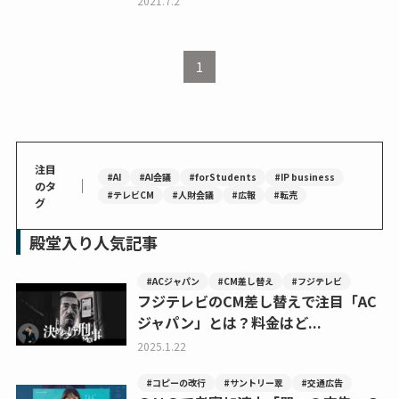
2021.7.2
1
注目
#AI
#AI会議
#forStudents
#IP business
｜
のタ
#テレビCM
#人財会議
#広報
#転売
グ
殿堂入り人気記事
#ACジャパン
#CM差し替え
#フジテレビ
フジテレビのCM差し替えで注目「AC
ジャパン」とは？料金はど...
2025.1.22
#コピーの改行
#サントリー翠
#交通広告