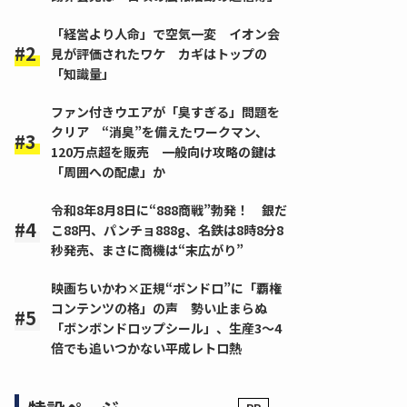
「経営より人命」で空気一変 イオン会
見が評価されたワケ カギはトップの
「知識量」
ファン付きウエアが「臭すぎる」問題を
クリア “消臭”を備えたワークマン、
120万点超を販売 一般向け攻略の鍵は
「周囲への配慮」か
令和8年8月8日に“888商戦”勃発！ 銀だ
こ88円、パンチョ888g、名鉄は8時8分8
秒発売、まさに商機は“末広がり”
映画ちいかわ×正規“ボンドロ”に「覇権
コンテンツの格」の声 勢い止まらぬ
「ボンボンドロップシール」、生産3～4
倍でも追いつかない平成レトロ熱