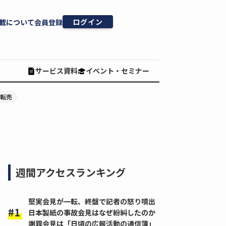
ログイン
載について
会員登録
サービス資料
イベント・セミナー
#転売
週間アクセスランキング
堅実会見が一転、終盤で記者の怒り噴出
日本製紙の事故会見はなぜ紛糾したのか
謝罪会見は「日頃の広報活動の通信簿」