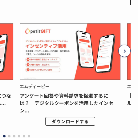
エムディーピー
エム
につな
アンケート回答や資料請求を促進するに
【月
..
は？ デジタルクーポンを活用したインセ
ルク
ン...
ダウンロードする