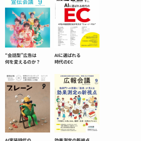
“会話型”広告は
AIに選ばれる
何を変えるのか？
時代のEC
AI実装時代の
効果測定の新視点