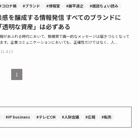
#コロナ禍
#ブランド
#博報堂
#藤平達之
#雑誌ちょい読み
共感を醸成する情報発信 すべてのブランドに
「透明な資産」は必ずある
報があふれる時代において、無機質で画一的なメッセージは届きづらくなって
ます。企業コミュニケーションにおいても、正確性だけではなく、人...
21.4.13
1
#IP business
#テレビCM
#人財会議
#広報
#転売