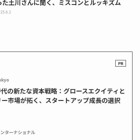
った土川さんに聞く、ミスコンとルッキズム
25.6.2
okyo
PO時代の新たな資本戦略：グロースエクイティと
リー市場が拓く、スタートアップ成長の選択
インターナショナル