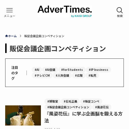
ホーム
販促会議企画コンペティション
販促会議企画コンペティション
注目
#AI
#AI会議
#forStudents
#IP business
｜
のタ
#テレビCM
#人財会議
#広報
#転売
グ
#博報堂
#石毛正義
#販促コンペ
#販促会議企画コンペティション
#風姿花伝
『風姿花伝』に学ぶ企画脳を鍛える方
法