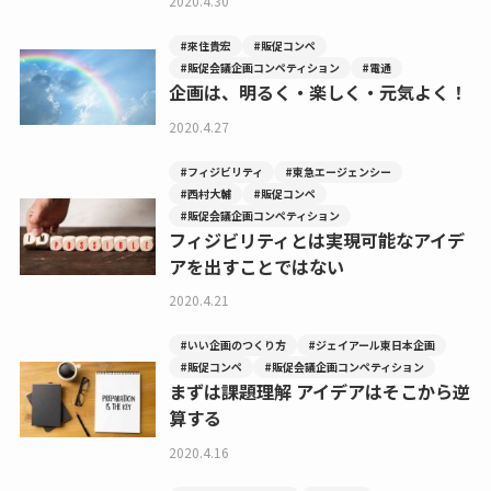
2020.4.30
#來住貴宏
#販促コンペ
#販促会議企画コンペティション
#電通
企画は、明るく・楽しく・元気よく！
2020.4.27
#フィジビリティ
#東急エージェンシー
#西村大輔
#販促コンペ
#販促会議企画コンペティション
フィジビリティとは実現可能なアイデ
アを出すことではない
2020.4.21
#いい企画のつくり方
#ジェイアール東日本企画
#販促コンペ
#販促会議企画コンペティション
まずは課題理解 アイデアはそこから逆
算する
2020.4.16