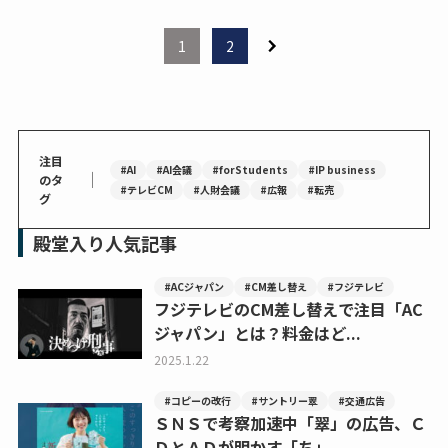
1
2
注目
#AI
#AI会議
#forStudents
#IP business
｜
のタ
#テレビCM
#人財会議
#広報
#転売
グ
殿堂入り人気記事
#ACジャパン
#CM差し替え
#フジテレビ
フジテレビのCM差し替えで注目「AC
ジャパン」とは？料金はど...
2025.1.22
#コピーの改行
#サントリー翠
#交通広告
ＳＮＳで考察加速中「翠」の広告、Ｃ
ＤとＡＤが明かす「ち」...