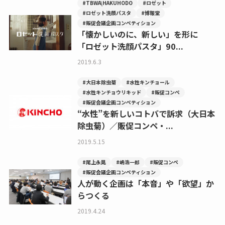
#TBWA\HAKUHODO
#ロゼット
#ロゼット洗顔パスタ
#博報堂
#販促会議企画コンペティション
「懐かしいのに、新しい」を形に
「ロゼット洗顔パスタ」90...
2019.6.3
#大日本除虫菊
#水性キンチョール
#水性キンチョウリキッド
#販促コンペ
#販促会議企画コンペティション
“水性”を新しいコトバで訴求（大日本
除虫菊）／販促コンペ・...
2019.5.15
#尾上永晃
#嶋浩一郎
#販促コンペ
#販促会議企画コンペティション
人が動く企画は「本音」や「欲望」か
らつくる
2019.4.24