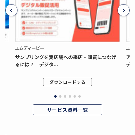
エムディーピー
エム
サンプリングを実店舗への来店・購買につなげ
ア
るには？ デジタ...
デジ
ダウンロードする
サービス資料一覧