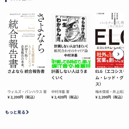
さよなら 統合報告書
計画しない人はうま
ELG（エコシステ
くいく
ム・レッド・グロ
ス）
ウィルズ・パンハウス 著
中村洋基 著
梅木俊成・井上拓海 
¥ 2,200円（税込）
¥ 2,420円（税込）
¥ 2,200円（税込）
もっと見る