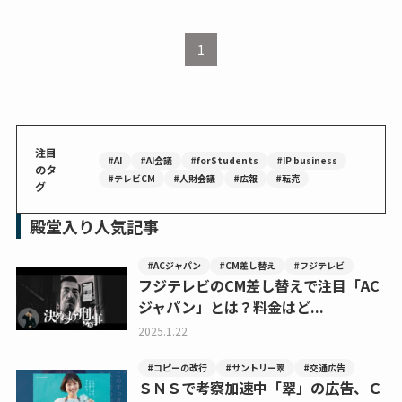
1
注目
#AI
#AI会議
#forStudents
#IP business
｜
のタ
#テレビCM
#人財会議
#広報
#転売
グ
殿堂入り人気記事
#ACジャパン
#CM差し替え
#フジテレビ
フジテレビのCM差し替えで注目「AC
ジャパン」とは？料金はど...
2025.1.22
#コピーの改行
#サントリー翠
#交通広告
ＳＮＳで考察加速中「翠」の広告、Ｃ