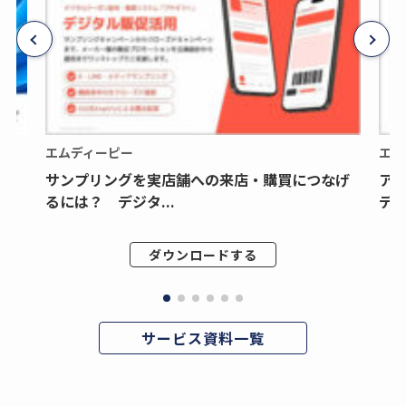
エムディーピー
エム
サンプリングを実店舗への来店・購買につなげ
ア
るには？ デジタ...
デジ
ダウンロードする
サービス資料一覧