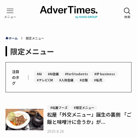
ホーム
限定メニュー
限定メニュー
注目
#AI
#AI会議
#forStudents
#IP business
｜
のタ
#テレビCM
#人財会議
#広報
#転売
グ
#松屋フーズ
#限定メニュー
松屋「外交メニュー」誕生の裏側 「ご
飯と味噌汁に合うか」が...
2025.8.26