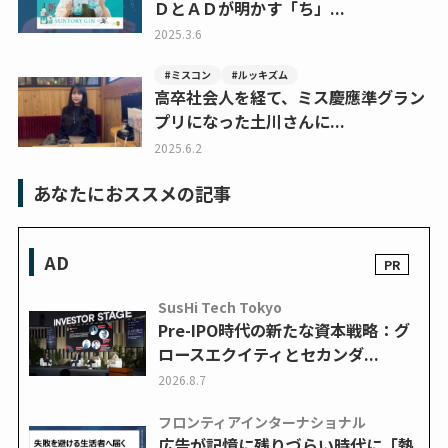
ＤとＡＤが明かす「ち」...
2025.3.6
#ミスコン
#ルッキズム
高卒社会人を経て、ミス慶應準グラン
プリになった土川さんに...
2025.6.2
あなたにおススメの記事
AD
SusHi Tech Tokyo
Pre-IPO時代の新たな資本戦略：グ
ロースエクイティとセカンダ...
2026.8.7
フロンティアインターナショナル
広告が記憶に残りづらい時代に「熱