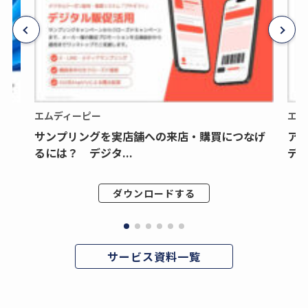
エムディーピー
エム
サンプリングを実店舗への来店・購買につなげ
ア
るには？ デジタ...
デジ
ダウンロードする
サービス資料一覧