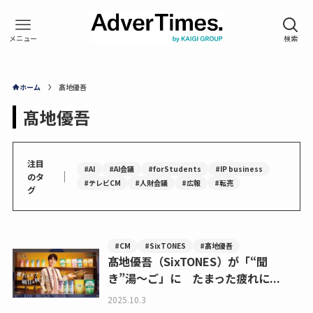
ホーム
髙地優吾
髙地優吾
注目
#AI
#AI会議
#forStudents
#IP business
｜
のタ
#テレビCM
#人財会議
#広報
#転売
グ
#CM
#SixTONES
#髙地優吾
髙地優吾（SixTONES）が「“聞
き”湯〜ご」に たまった疲れに...
2025.10.3