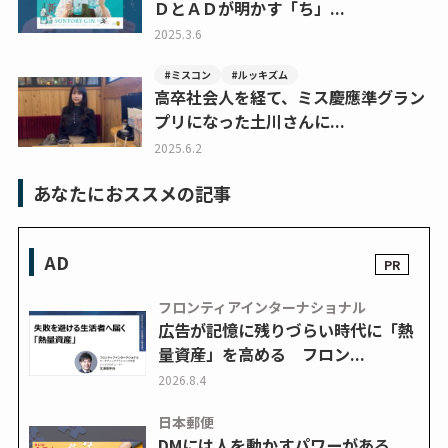
ＤとＡＤが明かす「ち」...
2025.3.6
#ミスコン
#ルッキズム
高卒社会人を経て、ミス慶應準グラン
プリになった土川さんに...
2025.6.2
あなたにおススメの記事
AD
フロンティアインターナショナル
広告が記憶に残りづらい時代に「熱
量資産」を高める フロン...
2026.8.4
日本郵便
DMには人を動かすパワーがある