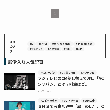
1
注目
#AI
#AI会議
#forStudents
#IP business
｜
のタ
#テレビCM
#人財会議
#広報
#転売
グ
殿堂入り人気記事
#ACジャパン
#CM差し替え
#フジテレビ
フジテレビのCM差し替えで注目「AC
ジャパン」とは？料金はど...
2025.1.22
#コピーの改行
#サントリー翠
#交通広告
ＳＮＳで考察加速中「翠」の広告、Ｃ