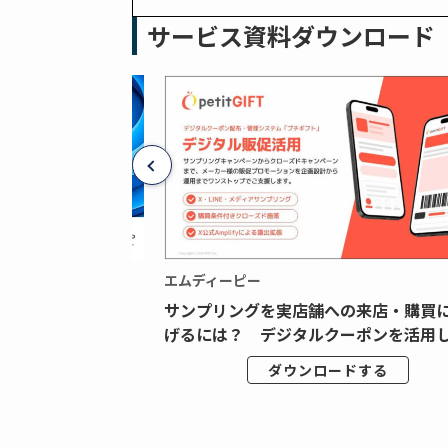
サービス資料ダウンロード
エムディーピー
広告データの“可視
サンプリングを実店舗への来店・購買
ジタル広告内製...
げるには？ デジタルクーポンを活用し.
ドする
ダウンロードする