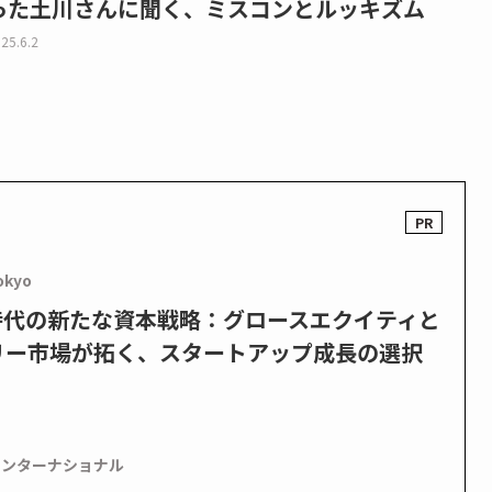
った土川さんに聞く、ミスコンとルッキズム
25.6.2
okyo
PO時代の新たな資本戦略：グロースエクイティと
リー市場が拓く、スタートアップ成長の選択
インターナショナル