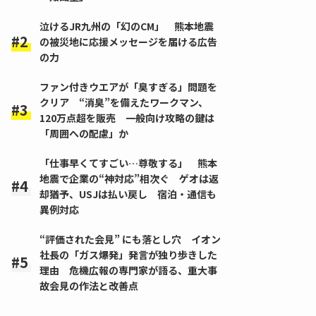
泣けるJR九州の「幻のCM」 熊本地震
の被災地に応援メッセージを届ける広告
の力
ファン付きウエアが「臭すぎる」問題を
クリア “消臭”を備えたワークマン、
120万点超を販売 一般向け攻略の鍵は
「周囲への配慮」か
「仕事早くてすごい…尊敬する」 熊本
地震で企業の“神対応”相次ぐ ゲオは返
却猶予、USJは払い戻し 宿泊・通信も
異例対応
“評価された会見” にも落とし穴 イオン
社長の「ガス爆発」発言が独り歩きした
理由 危機広報の専門家が語る、重大事
故会見の作法と改善点