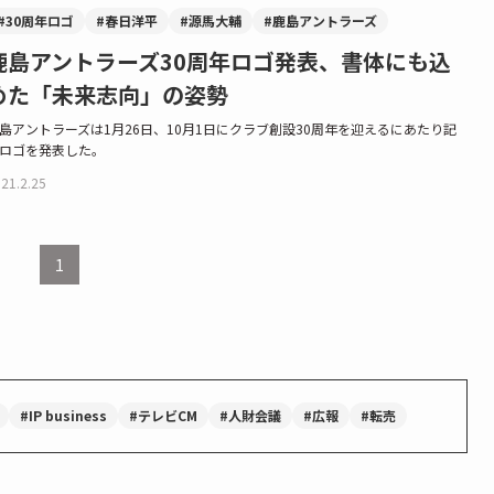
#30周年ロゴ
#春日洋平
#源馬大輔
#鹿島アントラーズ
鹿島アントラーズ30周年ロゴ発表、書体にも込
めた「未来志向」の姿勢
島アントラーズは1月26日、10月1日にクラブ創設30周年を迎えるにあたり記
ロゴを発表した。
21.2.25
1
#IP business
#テレビCM
#人財会議
#広報
#転売