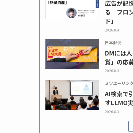
広告が記
る フロン
ド」
2026.8.4
日本郵便
DMには人
賞」の応
2026.8.3
ミツエーリン
AI検索
すLLMO
2026.8.3