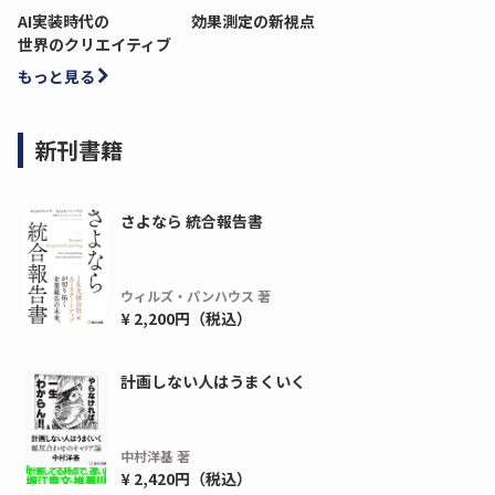
AI実装時代の
効果測定の新視点
世界のクリエイティブ
もっと見る
新刊書籍
さよなら 統合報告書
ウィルズ・パンハウス 著
ディーピー
ガラパゴス
¥ 2,200円（税込）
間1,000万本以上の配布実績！】デジタ
導入率87%でも期
ーポンを活用した販促キャンペーンを...
AIを「売上」につ
計画しない人はうまくいく
デ...
ダウンロードする
ダウ
中村洋基 著
¥ 2,420円（税込）