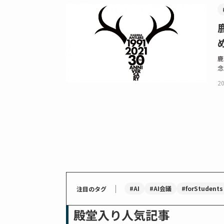
鹿
念
20
｜
#AI
#AI会議
#forStudents
注目のタグ
殿堂入り人気記事