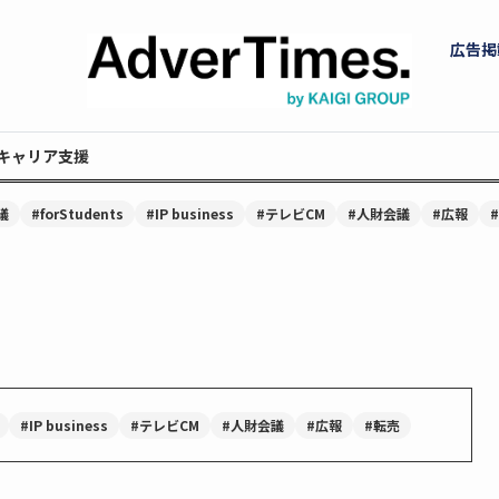
広告掲
キャリア支援
議
#forStudents
#IP business
#テレビCM
#人財会議
#広報
#IP business
#テレビCM
#人財会議
#広報
#転売