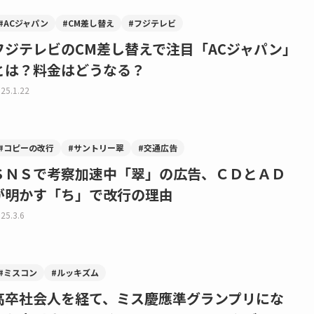
#ACジャパン
#CM差し替え
#フジテレビ
フジテレビのCM差し替えで注目「ACジャパン」
とは？料金はどうなる？
25.1.22
#コピーの改行
#サントリー翠
#交通広告
ＳＮＳで考察加速中「翠」の広告、ＣＤとＡＤ
が明かす「ち」で改行の理由
25.3.6
#ミスコン
#ルッキズム
高卒社会人を経て、ミス慶應準グランプリにな