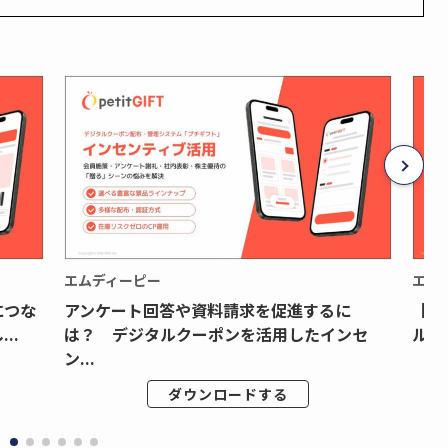
エムディーピー
エム
につな
アンケート回答や資料請求を促進するに
【月
..
は？ デジタルクーポンを活用したインセ
ルク
ン...
ダウンロードする