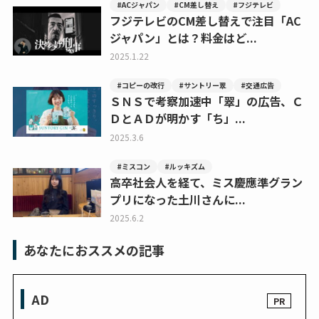
#ACジャパン
#CM差し替え
#フジテレビ
フジテレビのCM差し替えで注目「AC
ジャパン」とは？料金はど...
2025.1.22
#コピーの改行
#サントリー翠
#交通広告
ＳＮＳで考察加速中「翠」の広告、Ｃ
ＤとＡＤが明かす「ち」...
2025.3.6
#ミスコン
#ルッキズム
高卒社会人を経て、ミス慶應準グラン
プリになった土川さんに...
2025.6.2
あなたにおススメの記事
AD