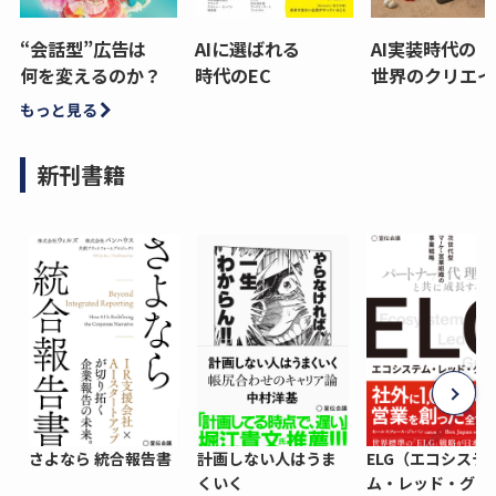
“会話型”広告は
AIに選ばれる
AI実装時代の
何を変えるのか？
時代のEC
世界のクリエイ
もっと見る
新刊書籍
さよなら 統合報告書
計画しない人はうま
ELG（エコシステ
くいく
ム・レッド・グロ