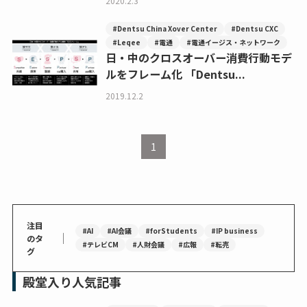
2020.2.3
#Dentsu China Xover Center
#Dentsu CXC
#Leqee
#電通
#電通イージス・ネットワーク
日・中のクロスオーバー消費行動モデ
ルをフレーム化 「Dentsu...
2019.12.2
1
注目
#AI
#AI会議
#forStudents
#IP business
｜
のタ
#テレビCM
#人財会議
#広報
#転売
グ
殿堂入り人気記事