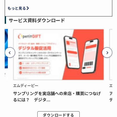
もっと見る
サービス資料ダウンロード
エムディーピー
エム
サンプリングを実店舗への来店・購買につなげ
ア
るには？ デジタ...
デジ
ダウンロードする