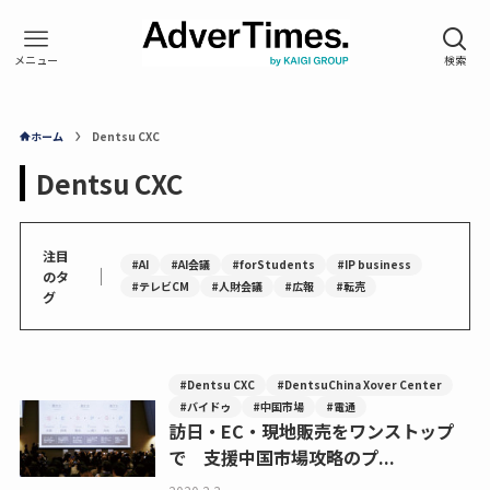
ホーム
Dentsu CXC
Dentsu CXC
注目
#AI
#AI会議
#forStudents
#IP business
｜
のタ
#テレビCM
#人財会議
#広報
#転売
グ
#Dentsu CXC
#DentsuChina Xover Center
#バイドゥ
#中国市場
#電通
訪日・EC・現地販売をワンストップ
で 支援中国市場攻略のプ...