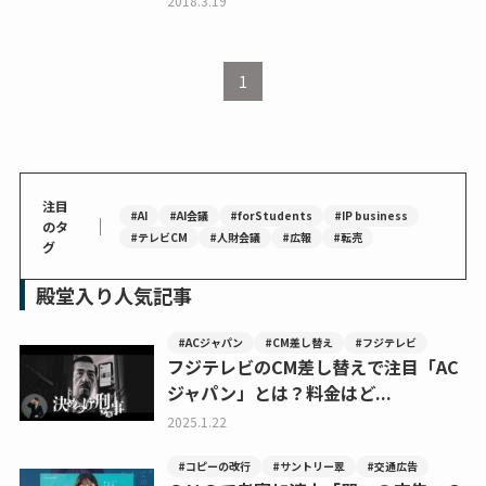
2018.3.19
1
注目
#AI
#AI会議
#forStudents
#IP business
｜
のタ
#テレビCM
#人財会議
#広報
#転売
グ
殿堂入り人気記事
#ACジャパン
#CM差し替え
#フジテレビ
フジテレビのCM差し替えで注目「AC
ジャパン」とは？料金はど...
2025.1.22
#コピーの改行
#サントリー翠
#交通広告