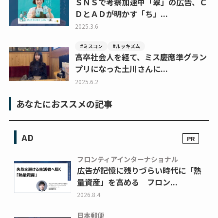
ＳＮＳで考察加速中「翠」の広告、Ｃ
ＤとＡＤが明かす「ち」...
2025.3.6
#ミスコン
#ルッキズム
高卒社会人を経て、ミス慶應準グラン
プリになった土川さんに...
2025.6.2
あなたにおススメの記事
AD
フロンティアインターナショナル
広告が記憶に残りづらい時代に「熱
量資産」を高める フロン...
2026.8.4
日本郵便