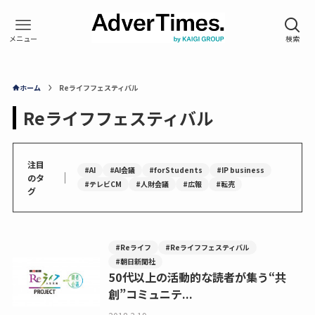
ホーム
Reライフフェスティバル
Reライフフェスティバル
注目
#AI
#AI会議
#forStudents
#IP business
｜
のタ
#テレビCM
#人財会議
#広報
#転売
グ
#Reライフ
#Reライフフェスティバル
#朝日新聞社
50代以上の活動的な読者が集う“共
創”コミュニテ...