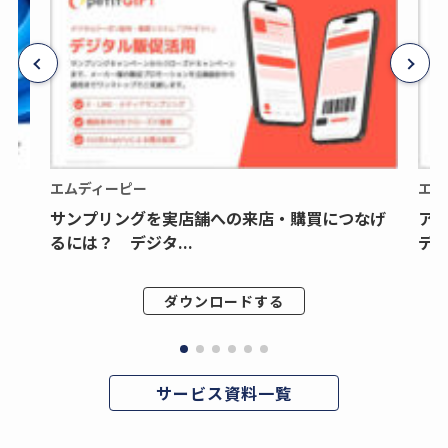
エムディーピー
エム
サンプリングを実店舗への来店・購買につなげ
ア
るには？ デジタ...
デジ
ダウンロードする
サービス資料一覧