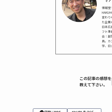
ィア
博報堂
HAK
変わり
た企業
日本広
フト準
会：副
員。カ
学、日
この記事の感想を
教えて下さい。