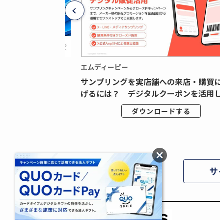
エムディーピー
広告データの“可視
サンプリングを実店舗への来店・購買
ジタル広告内製...
げるには？ デジタルクーポンを活用し.
ドする
ダウンロードする
サ