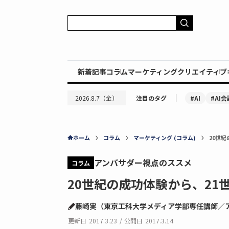
新着記事
コラム
マーケティング
クリエイティブ
｜
#AI
#AI会
2026.8.7（金）
注目のタグ
ホーム
コラム
マーケティング (コラム)
20世
アンバサダー視点のススメ
コラム
20世紀の成功体験から、2
藤崎実（東京工科大学メディア学部専任講師／
更新日
2017.3.23
/
公開日
2017.3.14