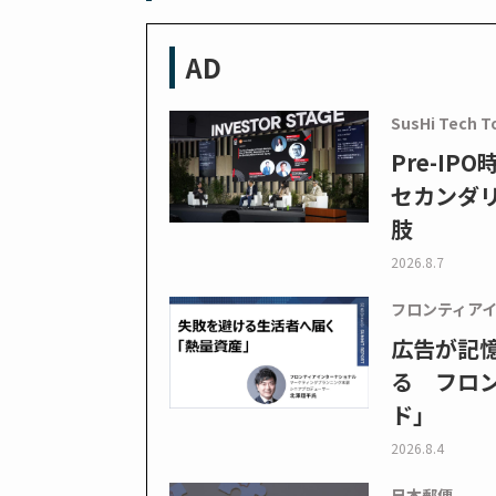
AD
SusHi Tech T
Pre-I
セカンダ
肢
2026.8.7
フロンティア
広告が記
る フロン
ド」
2026.8.4
日本郵便