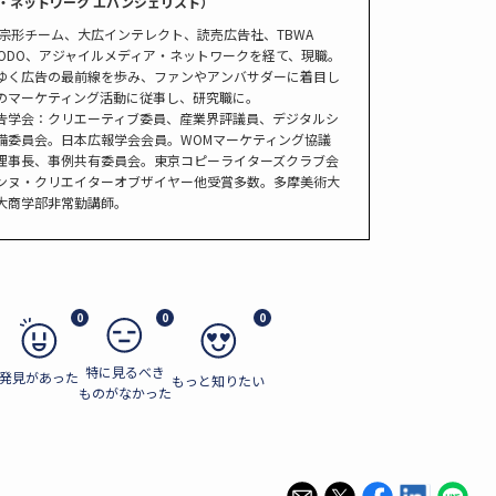
・ネットワーク エバンジェリスト）
 宗形チーム、大広インテレクト、読売広告社、TBWA
UHODO、アジャイルメディア・ネットワークを経て、現職。
ゆく広告の最前線を歩み、ファンやアンバサダーに着目し
のマーケティング活動に従事し、研究職に。
告学会：クリエーティブ委員、産業界評議員、デジタルシ
備委員会。日本広報学会会員。WOMマーケティング協議
理事長、事例共有委員会。東京コピーライターズクラブ会
ンヌ・クリエイターオブザイヤー他受賞多数。多摩美術大
大商学部非常勤講師。
0
0
0
特に見るべき
発見があった
もっと知りたい
ものがなかった