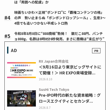
は「周囲への配慮」か
映画ちいかわ×正規“ボンドロ”に「覇権コンテンツの格」
の声 勢い止まらぬ「ボンボンドロップシール」、生産3～
4倍でも追いつかない平成レトロ熱
令和8年8月8日に“888商戦”勃発！ 銀だこ88円、パンチ
ョ888g、名鉄は8時8分8秒発売、まさに商機は“末広がり”
AD
RX Japan合同会社
＜9月16日より東京ビッグサイトに
て開催！＞ HR EXPO来場登録...
2026.8.10
SusHi Tech Tokyo
Pre-IPO時代の新たな資本戦略：グ
ロースエクイティとセカンダ...
2026.8.7