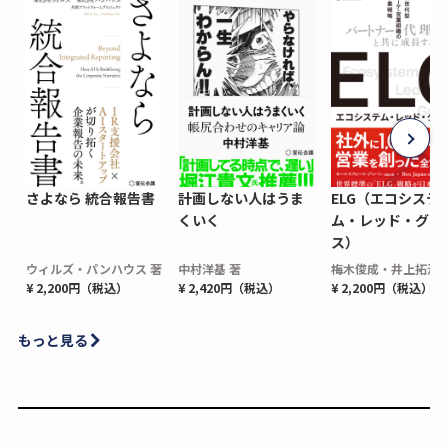
さよなら 統合報告書
計画しない人はうま
ELG（エコシステ
くいく
ム・レッド・グロ
ス）
ウィルズ・パンハウス 著
中村洋基 著
梅木俊成・井上拓海 
¥ 2,200円（税込）
¥ 2,420円（税込）
¥ 2,200円（税込）
もっと見る