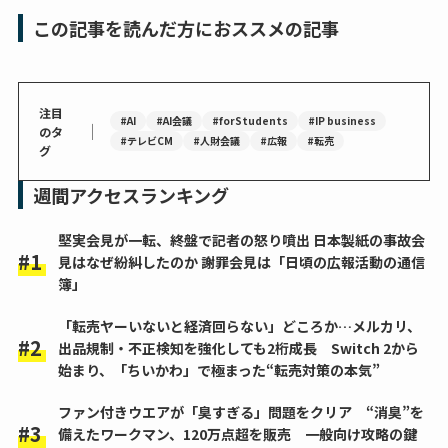
この記事を読んだ方におススメの記事
注目
#AI
#AI会議
#forStudents
#IP business
｜
のタ
#テレビCM
#人財会議
#広報
#転売
グ
週間アクセスランキング
堅実会見が一転、終盤で記者の怒り噴出 日本製紙の事故会
見はなぜ紛糾したのか 謝罪会見は「日頃の広報活動の通信
簿」
「転売ヤーいないと経済回らない」どころか…メルカリ、
出品規制・不正検知を強化しても2桁成長 Switch 2から
始まり、「ちいかわ」で極まった“転売対策の本気”
ファン付きウエアが「臭すぎる」問題をクリア “消臭”を
備えたワークマン、120万点超を販売 一般向け攻略の鍵