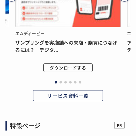
エムディーピー
エム
サンプリングを実店舗への来店・購買につなげ
ア
るには？ デジタ...
デジ
ダウンロードする
サービス資料一覧
特設ページ