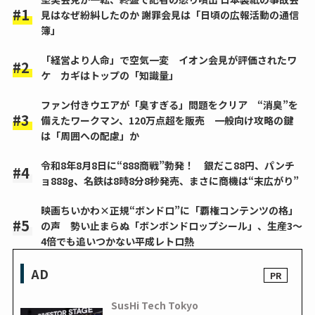
見はなぜ紛糾したのか 謝罪会見は「日頃の広報活動の通信
簿」
「経営より人命」で空気一変 イオン会見が評価されたワ
ケ カギはトップの「知識量」
ファン付きウエアが「臭すぎる」問題をクリア “消臭”を
備えたワークマン、120万点超を販売 一般向け攻略の鍵
は「周囲への配慮」か
令和8年8月8日に“888商戦”勃発！ 銀だこ88円、パンチ
ョ888g、名鉄は8時8分8秒発売、まさに商機は“末広がり”
映画ちいかわ×正規“ボンドロ”に「覇権コンテンツの格」
の声 勢い止まらぬ「ボンボンドロップシール」、生産3～
4倍でも追いつかない平成レトロ熱
AD
SusHi Tech Tokyo