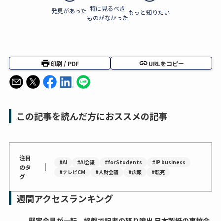
特に見るべき
発見があった
もっと知りたい
ものがなかった
印刷 / PDF
URLをコピー
この記事を読んだ方におススメの記事
注目
#AI
#AI会議
#forStudents
#IP business
｜
のタ
#テレビCM
#人財会議
#広報
#転売
グ
週間アクセスランキング
堅実会見が一転、終盤で記者の怒り噴出 日本製紙の事故会