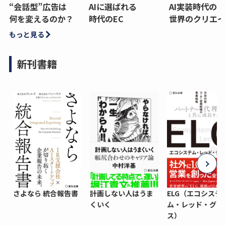
“会話型”広告は
AIに選ばれる
AI実装時代の
何を変えるのか？
時代のEC
世界のクリエイ
もっと見る
新刊書籍
さよなら 統合報告書
計画しない人はうま
ELG（エコシステ
くいく
ム・レッド・グロ
ス）