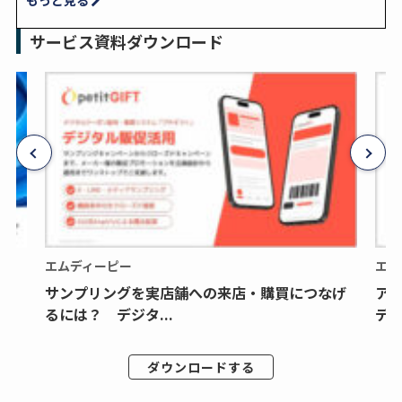
もっと見る
サービス資料ダウンロード
エムディーピー
エム
サンプリングを実店舗への来店・購買につなげ
ア
るには？ デジタ...
デジ
ダウンロードする