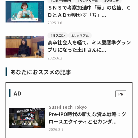
#コピーの改行
#サントリー翠
#交通広告
ＳＮＳで考察加速中「翠」の広告、Ｃ
ＤとＡＤが明かす「ち」...
2025.3.6
#ミスコン
#ルッキズム
高卒社会人を経て、ミス慶應準グラン
プリになった土川さんに...
2025.6.2
あなたにおススメの記事
AD
SusHi Tech Tokyo
Pre-IPO時代の新たな資本戦略：グ
ロースエクイティとセカンダ...
2026.8.7