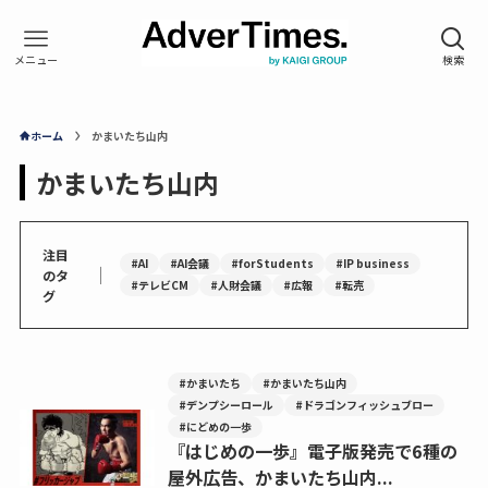
ホーム
かまいたち山内
かまいたち山内
注目
#AI
#AI会議
#forStudents
#IP business
｜
のタ
#テレビCM
#人財会議
#広報
#転売
グ
#かまいたち
#かまいたち山内
#デンプシーロール
#ドラゴンフィッシュブロー
#にどめの一歩
『はじめの一歩』電子版発売で6種の
屋外広告、かまいたち山内...