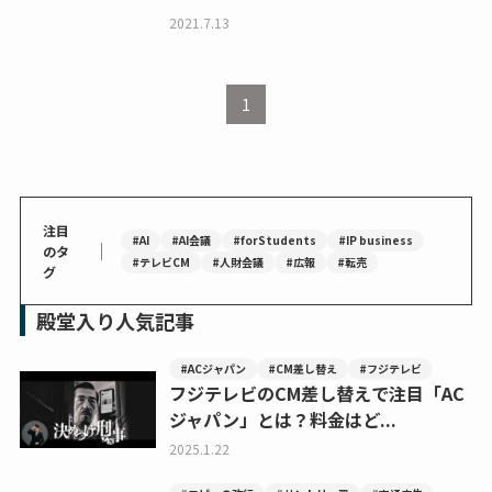
2021.7.13
1
注目
#AI
#AI会議
#forStudents
#IP business
｜
のタ
#テレビCM
#人財会議
#広報
#転売
グ
殿堂入り人気記事
#ACジャパン
#CM差し替え
#フジテレビ
フジテレビのCM差し替えで注目「AC
ジャパン」とは？料金はど...
2025.1.22