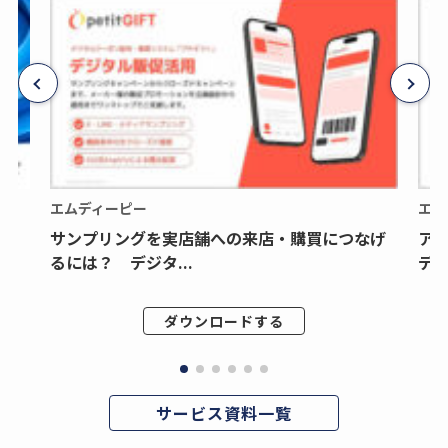
エムディーピー
エム
サンプリングを実店舗への来店・購買につなげ
ア
るには？ デジタ...
デジ
ダウンロードする
サービス資料一覧