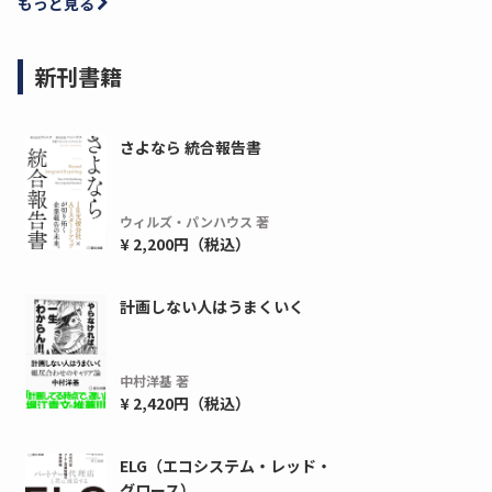
もっと見る
新刊書籍
さよなら 統合報告書
ウィルズ・パンハウス 著
¥ 2,200円（税込）
計画しない人はうまくいく
ディーピー
ガラパゴス
間1,000万本以上の配布実績！】デジタ
導入率87%でも期
ーポンを活用した販促キャンペーンを...
AIを「売上」につ
中村洋基 著
デ...
¥ 2,420円（税込）
ダウンロードする
ダウ
ELG（エコシステム・レッド・
グロース）