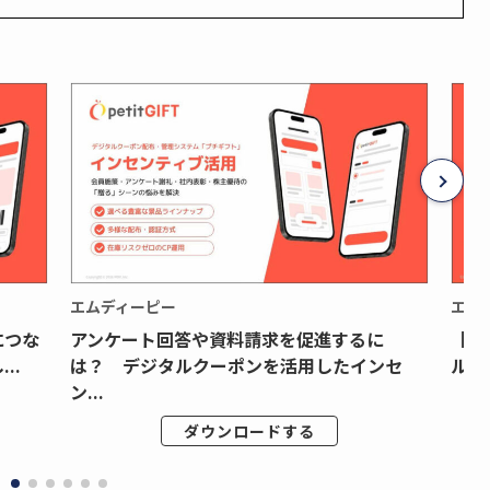
エムディーピー
エム
につな
アンケート回答や資料請求を促進するに
【月
..
は？ デジタルクーポンを活用したインセ
ルク
ン...
ダウンロードする