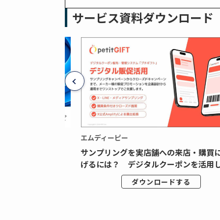
サービス資料ダウンロード
エムディーピー
広告データの“可視
サンプリングを実店舗への来店・購買
ジタル広告内製...
げるには？ デジタルクーポンを活用し.
ドする
ダウンロードする