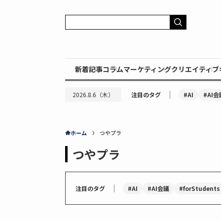
新着記事
コラム
マーケティング
クリエイティブ
｜
#AI
#AI会
2026.8.6（木）
注目のタグ
ホーム
つやプラ
つやプラ
｜
#AI
#AI会議
#forStudents
注目のタグ