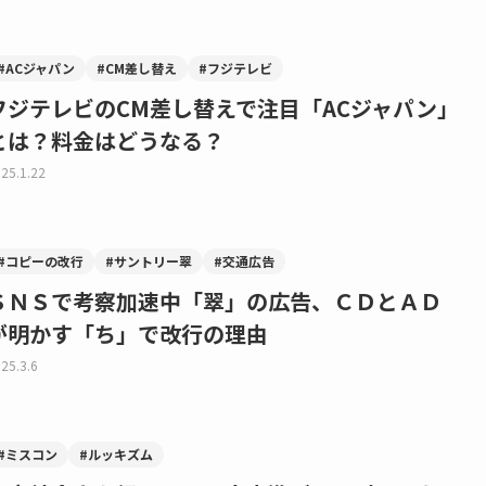
#ACジャパン
#CM差し替え
#フジテレビ
フジテレビのCM差し替えで注目「ACジャパン」
とは？料金はどうなる？
25.1.22
#コピーの改行
#サントリー翠
#交通広告
ＳＮＳで考察加速中「翠」の広告、ＣＤとＡＤ
が明かす「ち」で改行の理由
25.3.6
#ミスコン
#ルッキズム