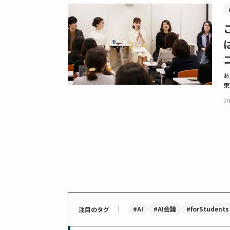
あ
東
20
｜
#AI
#AI会議
#forStudents
注目のタグ