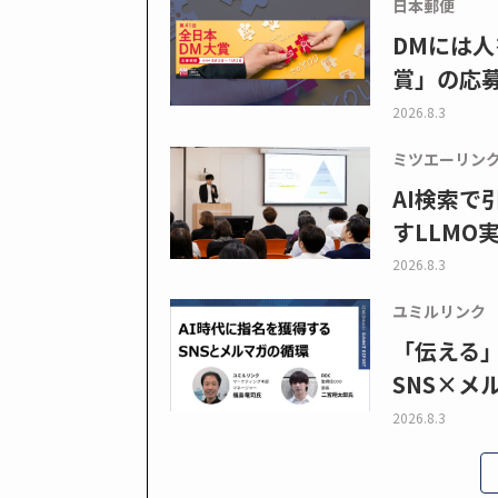
日本郵便
DMには人
賞」の応
2026.8.3
ミツエーリン
AI検索
すLLMO
2026.8.3
ユミルリンク
「伝える
SNS×メ
2026.8.3