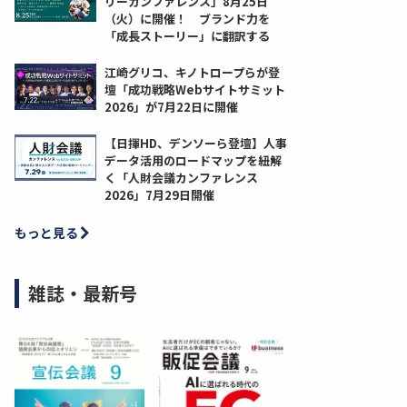
リーカンファレンス」8月25日
（火）に開催！ ブランド力を
「成長ストーリー」に翻訳する
江崎グリコ、キノトロープらが登
壇「成功戦略Webサイトサミット
2026」が7月22日に開催
【日揮HD、デンソーら登壇】人事
データ活用のロードマップを紐解
く「人財会議カンファレンス
2026」7月29日開催
もっと見る
雑誌・最新号