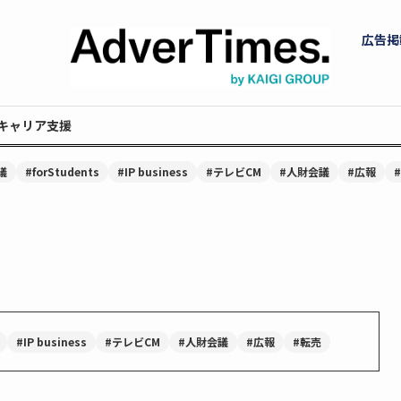
広告掲
キャリア支援
議
#forStudents
#IP business
#テレビCM
#人財会議
#広報
#IP business
#テレビCM
#人財会議
#広報
#転売