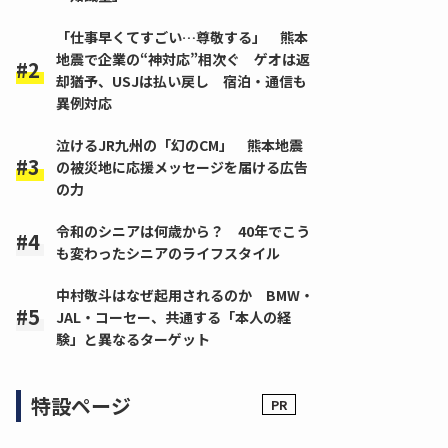
「仕事早くてすごい…尊敬する」 熊本
地震で企業の“神対応”相次ぐ ゲオは返
却猶予、USJは払い戻し 宿泊・通信も
異例対応
泣けるJR九州の「幻のCM」 熊本地震
の被災地に応援メッセージを届ける広告
の力
令和のシニアは何歳から？ 40年でこう
も変わったシニアのライフスタイル
中村敬斗はなぜ起用されるのか BMW・
JAL・コーセー、共通する「本人の経
験」と異なるターゲット
特設ページ