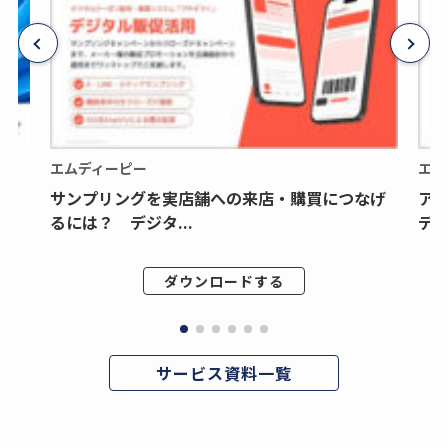
エムディーピー
エム
サンプリングを実店舗への来店・購買につなげ
ア
るには？ デジタ...
デジ
ダウンロードする
サービス資料一覧