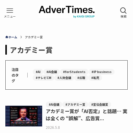
ホーム
アカデミー賞
アカデミー賞
注目
#AI
#AI会議
#forStudents
#IP business
｜
のタ
#テレビCM
#人財会議
#広報
#転売
グ
#AI会議
#アカデミー賞
#宣伝会議賞
アカデミー賞が「AI否定」と話題… 実
は全くの “誤解”、広告賞...
2026.5.8