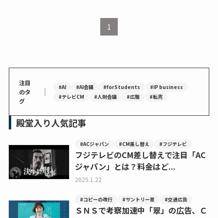
1
注目
#AI
#AI会議
#forStudents
#IP business
｜
のタ
#テレビCM
#人財会議
#広報
#転売
グ
殿堂入り人気記事
#ACジャパン
#CM差し替え
#フジテレビ
フジテレビのCM差し替えで注目「AC
ジャパン」とは？料金はど...
2025.1.22
#コピーの改行
#サントリー翠
#交通広告
ＳＮＳで考察加速中「翠」の広告、Ｃ