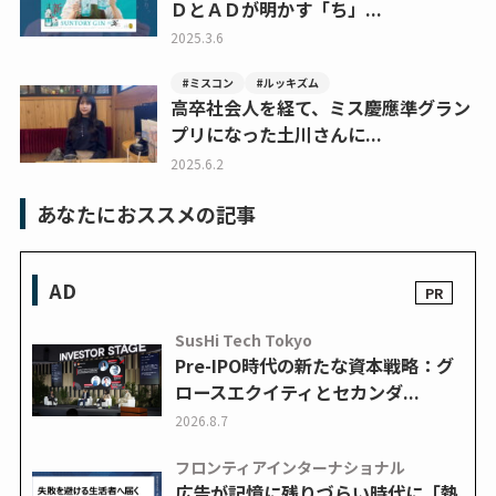
ＤとＡＤが明かす「ち」...
2025.3.6
#ミスコン
#ルッキズム
高卒社会人を経て、ミス慶應準グラン
プリになった土川さんに...
2025.6.2
あなたにおススメの記事
AD
SusHi Tech Tokyo
Pre-IPO時代の新たな資本戦略：グ
ロースエクイティとセカンダ...
2026.8.7
フロンティアインターナショナル
広告が記憶に残りづらい時代に「熱