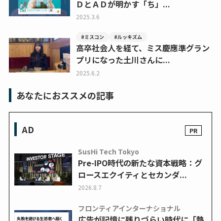
ＤとＡＤが明かす「ち」...
2025.3.6
#ミスコン
#ルッキズム
高卒社会人を経て、ミス慶應準グラン
プリになった土川さんに...
2025.6.2
あなたにおススメの記事
AD
SusHi Tech Tokyo
Pre-IPO時代の新たな資本戦略：グ
ロースエクイティとセカンダ...
2026.8.7
フロンティアインターナショナル
広告が記憶に残りづらい時代に「熱