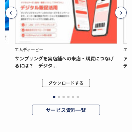
エムディーピー
エム
サンプリングを実店舗への来店・購買につなげ
ア
るには？ デジタ...
デジ
ダウンロードする
サービス資料一覧