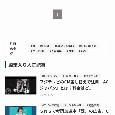
1
注目
#AI
#AI会議
#forStudents
#IP business
｜
のタ
#テレビCM
#人財会議
#広報
#転売
グ
殿堂入り人気記事
#ACジャパン
#CM差し替え
#フジテレビ
フジテレビのCM差し替えで注目「AC
ジャパン」とは？料金はど...
2025.1.22
#コピーの改行
#サントリー翠
#交通広告
ＳＮＳで考察加速中「翠」の広告、Ｃ