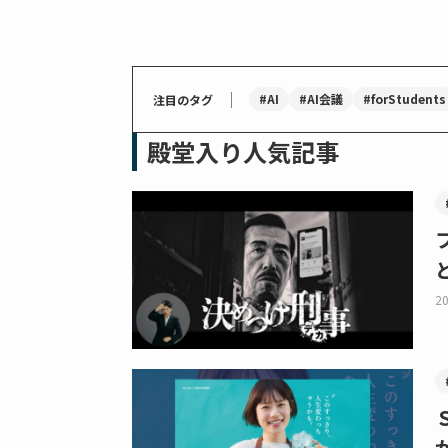
｜
#AI
#AI会議
#forStudents
注目のタグ
殿堂入り人気記事
20