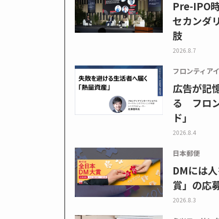
Pre-I
セカンダ
肢
2026.8.7
フロンティア
広告が記
る フロン
ド」
2026.8.4
日本郵便
DMには人
賞」の応
2026.8.3