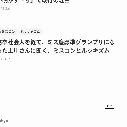
25.3.6
#ミスコン
#ルッキズム
高卒社会人を経て、ミス慶應準グランプリにな
った土川さんに聞く、ミスコンとルッキズム
25.6.2
okyo