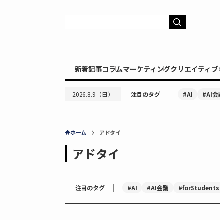
新着記事
コラム
マーケティング
クリエイティブ
｜
#AI
#AI会
2026.8.9（日）
注目のタグ
ホーム
アドタイ
アドタイ
｜
#AI
#AI会議
#forStudents
注目のタグ