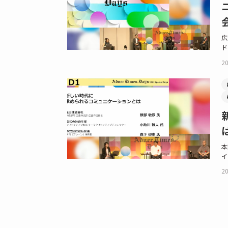
広
ド
20
本
イ
20