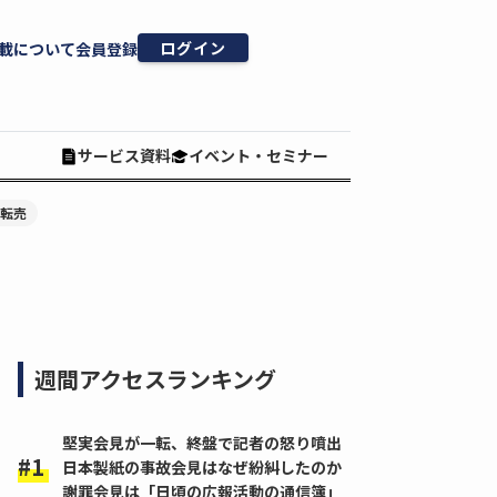
ログイン
載について
会員登録
サービス資料
イベント・セミナー
#転売
週間アクセスランキング
堅実会見が一転、終盤で記者の怒り噴出
日本製紙の事故会見はなぜ紛糾したのか
謝罪会見は「日頃の広報活動の通信簿」