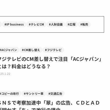
#IP business
#テレビCM
#人財会議
#広報
#転売
#ACジャパン
#CM差し替え
#フジテレビ
フジテレビのCM差し替えで注目「ACジャパン」
とは？料金はどうなる？
25.1.22
#コピーの改行
#サントリー翠
#交通広告
ＳＮＳで考察加速中「翠」の広告、ＣＤとＡＤ
が明かす「ち」で改行の理由