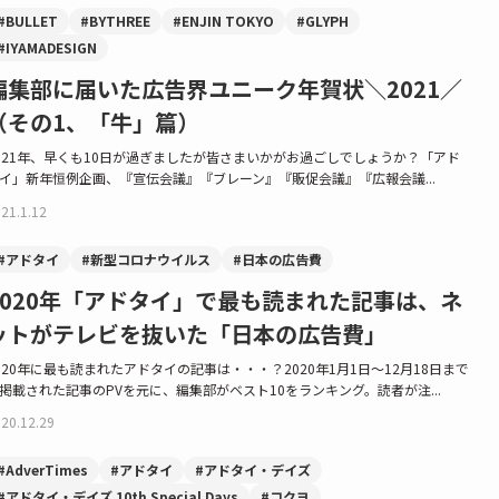
#BULLET
#BYTHREE
#ENJIN TOKYO
#GLYPH
#IYAMADESIGN
編集部に届いた広告界ユニーク年賀状＼2021／
（その1、「牛」篇）
021年、早くも10日が過ぎましたが皆さまいかがお過ごしでしょうか？「アド
イ」新年恒例企画、『宣伝会議』『ブレーン』『販促会議』『広報会議...
21.1.12
#アドタイ
#新型コロナウイルス
#日本の広告費
2020年「アドタイ」で最も読まれた記事は、ネ
ットがテレビを抜いた「日本の広告費」
020年に最も読まれたアドタイの記事は・・・？2020年1月1日～12月18日まで
掲載された記事のPVを元に、編集部がベスト10をランキング。読者が注...
20.12.29
#AdverTimes
#アドタイ
#アドタイ・デイズ
#アドタイ・デイズ 10th Special Days
#コクヨ