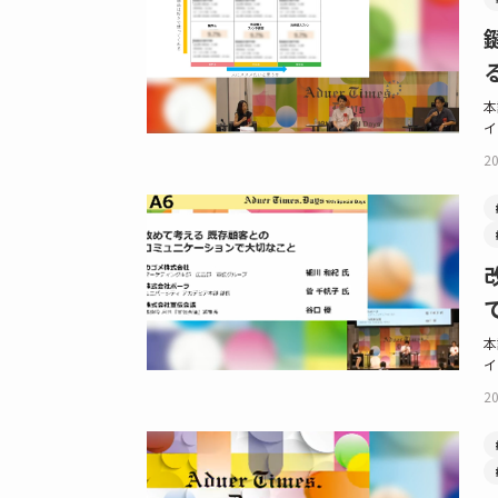
本
イ
20
本
イ
20