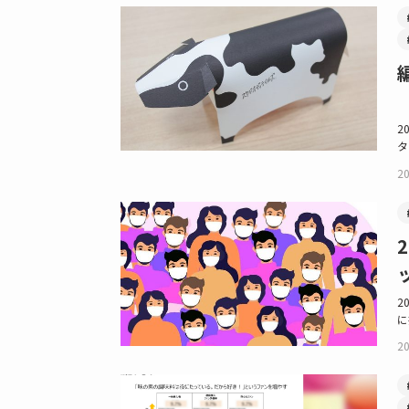
2
タ
20
2
に
20