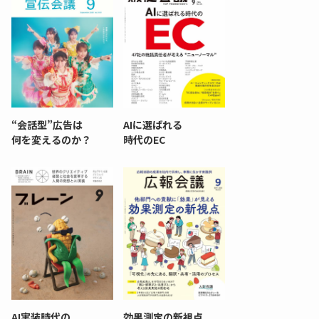
“会話型”広告は
AIに選ばれる
何を変えるのか？
時代のEC
AI実装時代の
効果測定の新視点