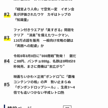
「経営より人命」で空気一変 イオン会
見が評価されたワケ カギはトップの
「知識量」
ファン付きウエアが「臭すぎる」問題を
クリア “消臭”を備えたワークマン、
120万点超を販売 一般向け攻略の鍵は
「周囲への配慮」か
令和8年8月8日に“888商戦”勃発！ 銀だ
こ88円、パンチョ888g、名鉄は8時8分8
秒発売、まさに商機は“末広がり”
映画ちいかわ×正規“ボンドロ”に「覇権
コンテンツの格」の声 勢い止まらぬ
「ボンボンドロップシール」、生産3～4
倍でも追いつかない平成レトロ熱