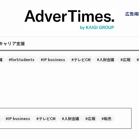
広告掲
キャリア支援
議
#forStudents
#IP business
#テレビCM
#人財会議
#広報
#IP business
#テレビCM
#人財会議
#広報
#転売