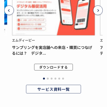
エムディーピー
エム
サンプリングを実店舗への来店・購買につなげ
ア
るには？ デジタ...
デジ
ダウンロードする
サービス資料一覧