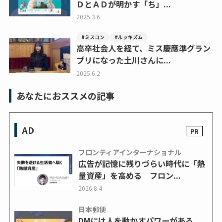
ＤとＡＤが明かす「ち」...
2025.3.6
#ミスコン
#ルッキズム
高卒社会人を経て、ミス慶應準グラン
プリになった土川さんに...
2025.6.2
あなたにおススメの記事
AD
フロンティアインターナショナル
広告が記憶に残りづらい時代に「熱
量資産」を高める フロン...
2026.8.4
日本郵便
DMには人を動かすパワーがある