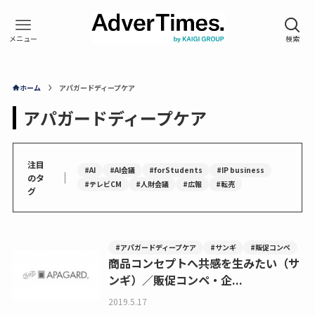
ホーム
アパガードディープケア
アパガードディープケア
注目
#AI
#AI会議
#forStudents
#IP business
｜
のタ
#テレビCM
#人財会議
#広報
#転売
グ
#アパガードディープケア
#サンギ
#販促コンペ
商品コンセプトへ共感を生みたい（サ
ンギ）／販促コンペ・企...
2019.5.17