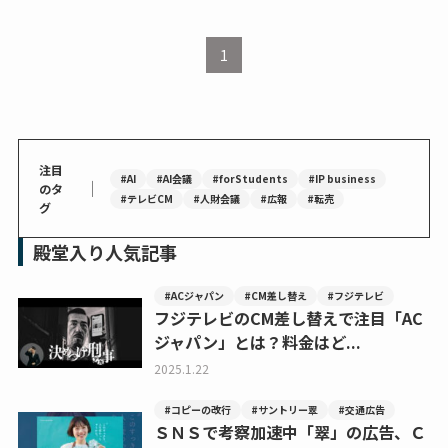
1
注目
#AI
#AI会議
#forStudents
#IP business
｜
のタ
#テレビCM
#人財会議
#広報
#転売
グ
殿堂入り人気記事
#ACジャパン
#CM差し替え
#フジテレビ
フジテレビのCM差し替えで注目「AC
ジャパン」とは？料金はど...
2025.1.22
#コピーの改行
#サントリー翠
#交通広告
ＳＮＳで考察加速中「翠」の広告、Ｃ