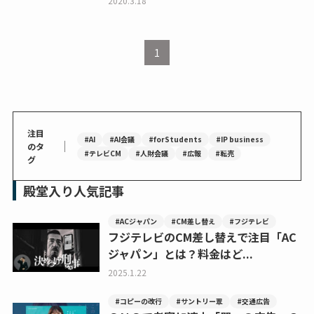
2020.3.18
1
注目
#AI
#AI会議
#forStudents
#IP business
｜
のタ
#テレビCM
#人財会議
#広報
#転売
グ
殿堂入り人気記事
#ACジャパン
#CM差し替え
#フジテレビ
フジテレビのCM差し替えで注目「AC
ジャパン」とは？料金はど...
2025.1.22
#コピーの改行
#サントリー翠
#交通広告