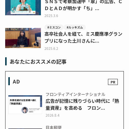
ＳＮＳで考察加速中「翠」の広告、Ｃ
ＤとＡＤが明かす「ち」...
2025.3.6
#ミスコン
#ルッキズム
高卒社会人を経て、ミス慶應準グラン
プリになった土川さんに...
2025.6.2
あなたにおススメの記事
AD
フロンティアインターナショナル
広告が記憶に残りづらい時代に「熱
量資産」を高める フロン...
2026.8.4
日本郵便