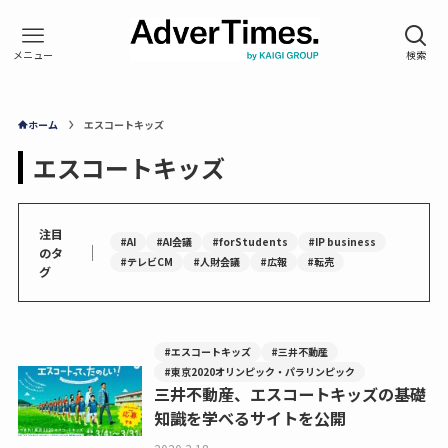
ホーム
エスコートキッズ
エスコートキッズ
注目
#AI
#AI会議
#forStudents
#IP business
｜
のタ
#テレビCM
#人財会議
#広報
#転売
グ
#エスコートキッズ
#三井不動産
#東京2020オリンピック・パラリンピック
三井不動産、エスコートキッズの基礎
知識を学べるサイトを公開