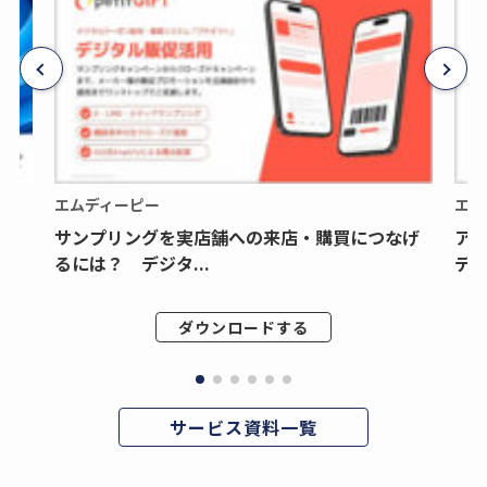
エムディーピー
エム
サンプリングを実店舗への来店・購買につなげ
ア
るには？ デジタ...
デジ
ダウンロードする
サービス資料一覧