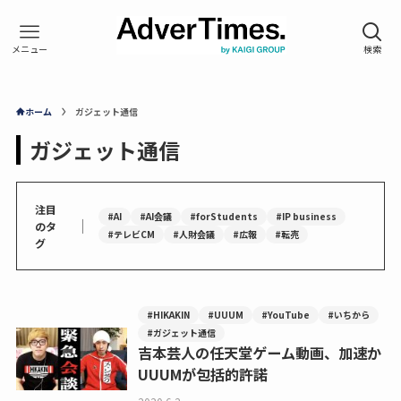
ホーム
ガジェット通信
ガジェット通信
注目
#AI
#AI会議
#forStudents
#IP business
｜
のタ
#テレビCM
#人財会議
#広報
#転売
グ
#HIKAKIN
#UUUM
#YouTube
#いちから
#ガジェット通信
吉本芸人の任天堂ゲーム動画、加速か
UUUMが包括的許諾