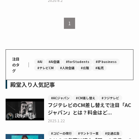
2020.6.2
1
注目
#AI
#AI会議
#forStudents
#IP business
｜
のタ
#テレビCM
#人財会議
#広報
#転売
グ
殿堂入り人気記事
#ACジャパン
#CM差し替え
#フジテレビ
フジテレビのCM差し替えで注目「AC
ジャパン」とは？料金はど...
2025.1.22
#コピーの改行
#サントリー翠
#交通広告