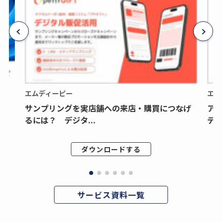
エムディーピー
エム
サンプリングを実店舗への来店・購買につなげ
ア
るには？ デジタ...
デジ
ダウンロードする
サービス資料一覧