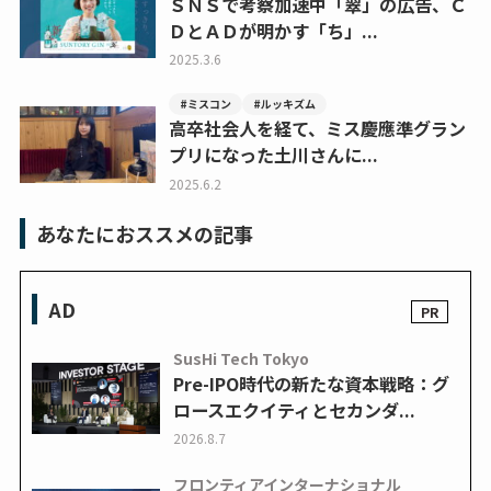
ＳＮＳで考察加速中「翠」の広告、Ｃ
ＤとＡＤが明かす「ち」...
2025.3.6
#ミスコン
#ルッキズム
高卒社会人を経て、ミス慶應準グラン
プリになった土川さんに...
2025.6.2
あなたにおススメの記事
AD
SusHi Tech Tokyo
Pre-IPO時代の新たな資本戦略：グ
ロースエクイティとセカンダ...
2026.8.7
フロンティアインターナショナル