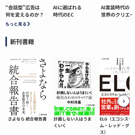
“会話型”広告は
AIに選ばれる
AI実装時代の
何を変えるのか？
時代のEC
世界のクリエイ
もっと見る
新刊書籍
さよなら 統合報告書
計画しない人はうま
ELG（エコシステ
くいく
ム・レッド・グロ
ス）