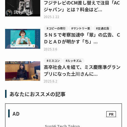
フジテレビのCM差し替えで注目「AC
ジャパン」とは？料金はど...
2025.1.22
#コピーの改行
#サントリー翠
#交通広告
ＳＮＳで考察加速中「翠」の広告、Ｃ
ＤとＡＤが明かす「ち」...
2025.3.6
#ミスコン
#ルッキズム
高卒社会人を経て、ミス慶應準グラン
プリになった土川さんに...
2025.6.2
あなたにおススメの記事
AD
SusHi Tech Tokyo