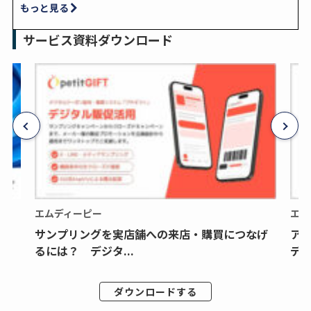
もっと見る
サービス資料ダウンロード
エムディーピー
エム
サンプリングを実店舗への来店・購買につなげ
ア
るには？ デジタ...
デジ
ダウンロードする