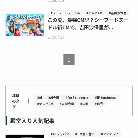
2026.7.13
#シーフードヌードル
#テレビCM
#吉田沙保里
この夏、最強CM説？シーフードヌー
ドル新CMで、吉田沙保里が...
2025.7.23
1
注目
#AI
#AI会議
#forStudents
#IP business
｜
のタ
#テレビCM
#人財会議
#広報
#転売
グ
殿堂入り人気記事
#ACジャパン
#CM差し替え
#フジテレビ