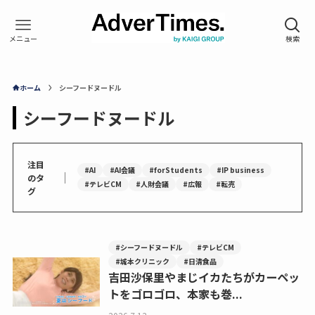
ホーム
シーフードヌードル
シーフードヌードル
注目
#AI
#AI会議
#forStudents
#IP business
｜
のタ
#テレビCM
#人財会議
#広報
#転売
グ
#シーフードヌードル
#テレビCM
#城本クリニック
#日清食品
吉田沙保里やまじイカたちがカーペッ
トをゴロゴロ、本家も巻...