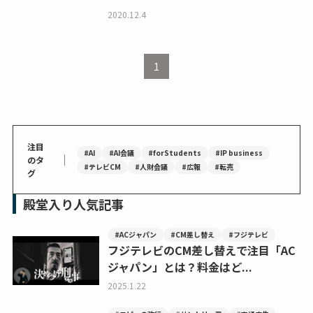
2020.12.4
1
注目
#AI
#AI会議
#forStudents
#IP business
｜
のタ
#テレビCM
#人財会議
#広報
#転売
グ
殿堂入り人気記事
#ACジャパン
#CM差し替え
#フジテレビ
フジテレビのCM差し替えで注目「AC
ジャパン」とは？料金はど...
2025.1.22