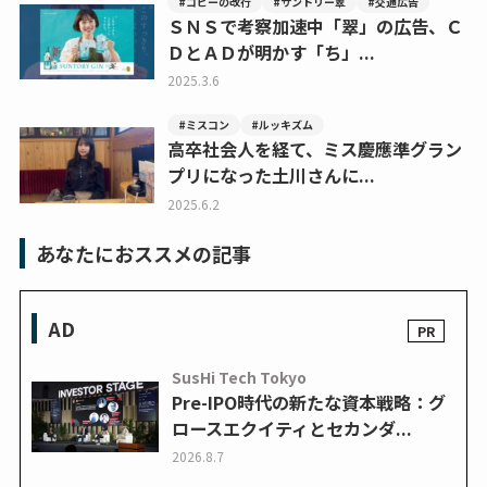
#コピーの改行
#サントリー翠
#交通広告
ＳＮＳで考察加速中「翠」の広告、Ｃ
ＤとＡＤが明かす「ち」...
2025.3.6
#ミスコン
#ルッキズム
高卒社会人を経て、ミス慶應準グラン
プリになった土川さんに...
2025.6.2
あなたにおススメの記事
AD
SusHi Tech Tokyo
Pre-IPO時代の新たな資本戦略：グ
ロースエクイティとセカンダ...
2026.8.7