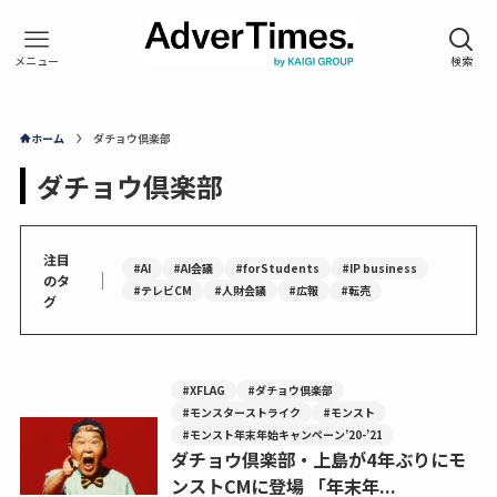
ホーム
ダチョウ倶楽部
ダチョウ倶楽部
注目
#AI
#AI会議
#forStudents
#IP business
｜
のタ
#テレビCM
#人財会議
#広報
#転売
グ
#XFLAG
#ダチョウ倶楽部
#モンスターストライク
#モンスト
#モンスト年末年始キャンペーン’20-’21
ダチョウ倶楽部・上島が4年ぶりにモ
ンストCMに登場 「年末年...