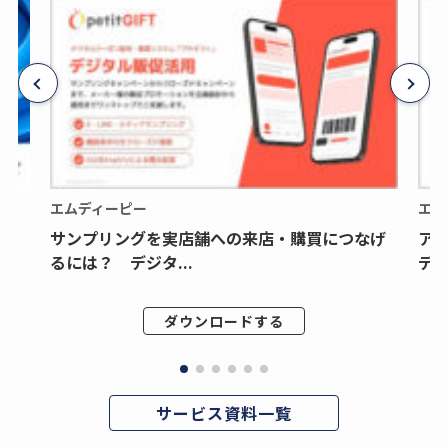
エムディーピー
エム
サンプリングを実店舗への来店・購買につなげ
ア
るには？ デジタ...
デジ
ダウンロードする
サービス資料一覧