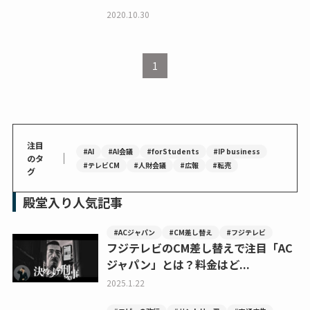
2020.10.30
1
注目
#AI
#AI会議
#forStudents
#IP business
｜
のタ
#テレビCM
#人財会議
#広報
#転売
グ
殿堂入り人気記事
#ACジャパン
#CM差し替え
#フジテレビ
フジテレビのCM差し替えで注目「AC
ジャパン」とは？料金はど...
2025.1.22