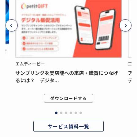
エムディーピー
エム
サンプリングを実店舗への来店・購買につなげ
ア
るには？ デジタ...
デジ
ダウンロードする
サービス資料一覧