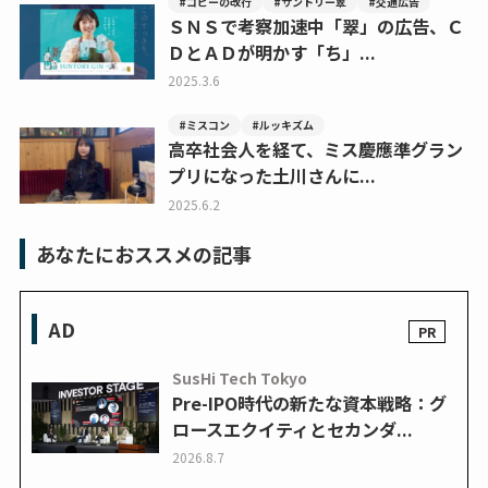
#コピーの改行
#サントリー翠
#交通広告
ＳＮＳで考察加速中「翠」の広告、Ｃ
ＤとＡＤが明かす「ち」...
2025.3.6
#ミスコン
#ルッキズム
高卒社会人を経て、ミス慶應準グラン
プリになった土川さんに...
2025.6.2
あなたにおススメの記事
AD
SusHi Tech Tokyo
Pre-IPO時代の新たな資本戦略：グ
ロースエクイティとセカンダ...
2026.8.7