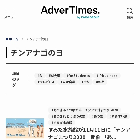
ホーム
チンアナゴの日
チンアナゴの日
注目
#AI
#AI会議
#forStudents
#IP business
｜
のタ
#テレビCM
#人財会議
#広報
#転売
グ
#あつまる！つながる！チンアナゴまつり 2020
#あつまれ どうぶつの森
#あつ森
#すみすい島
#すみだ水族館
すみだ水族館が11月11日に「チンア
ナゴまつり2020」開催 「あ...