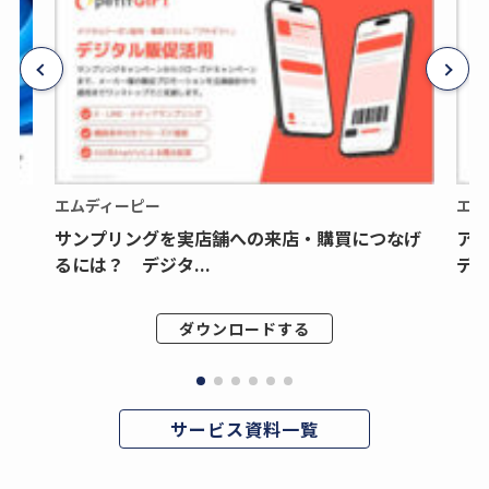
エムディーピー
エム
サンプリングを実店舗への来店・購買につなげ
ア
るには？ デジタ...
デジ
ダウンロードする
サービス資料一覧