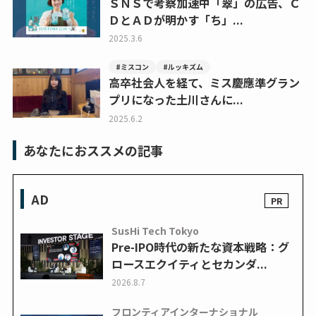
ＳＮＳで考察加速中「翠」の広告、Ｃ
ＤとＡＤが明かす「ち」...
2025.3.6
#ミスコン
#ルッキズム
高卒社会人を経て、ミス慶應準グラン
プリになった土川さんに...
2025.6.2
あなたにおススメの記事
AD
SusHi Tech Tokyo
Pre-IPO時代の新たな資本戦略：グ
ロースエクイティとセカンダ...
2026.8.7
フロンティアインターナショナル