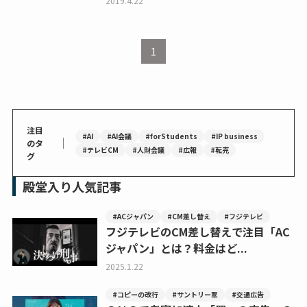
2019.4.22
1
注目
#AI
#AI会議
#forStudents
#IP business
｜
のタ
#テレビCM
#人財会議
#広報
#転売
グ
殿堂入り人気記事
#ACジャパン
#CM差し替え
#フジテレビ
フジテレビのCM差し替えで注目「AC
ジャパン」とは？料金はど...
2025.1.22
#コピーの改行
#サントリー翠
#交通広告