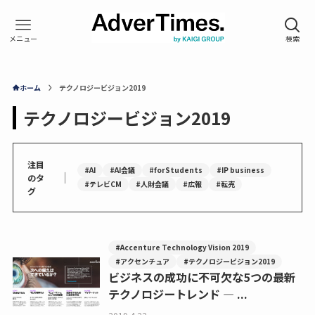
ホーム
テクノロジービジョン2019
テクノロジービジョン2019
注目
#AI
#AI会議
#forStudents
#IP business
｜
のタ
#テレビCM
#人財会議
#広報
#転売
グ
#Accenture Technology Vision 2019
#アクセンチュア
#テクノロジービジョン2019
ビジネスの成功に不可欠な5つの最新
テクノロジートレンド — ...