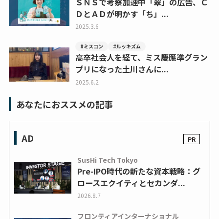
ＳＮＳで考察加速中「翠」の広告、Ｃ
ＤとＡＤが明かす「ち」...
2025.3.6
#ミスコン
#ルッキズム
高卒社会人を経て、ミス慶應準グラン
プリになった土川さんに...
2025.6.2
あなたにおススメの記事
AD
SusHi Tech Tokyo
Pre-IPO時代の新たな資本戦略：グ
ロースエクイティとセカンダ...
2026.8.7
フロンティアインターナショナル