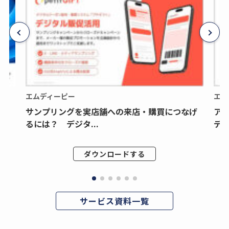
エムディーピー
エム
サンプリングを実店舗への来店・購買につなげ
ア
るには？ デジタ...
デジ
ダウンロードする
サービス資料一覧