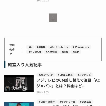
2021.2.19
1
注目
#AI
#AI会議
#forStudents
#IP business
｜
のタ
#テレビCM
#人財会議
#広報
#転売
グ
殿堂入り人気記事
#ACジャパン
#CM差し替え
#フジテレビ
フジテレビのCM差し替えで注目「AC
ジャパン」とは？料金はど...
2025.1.22
#コピーの改行
#サントリー翠
#交通広告