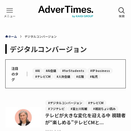
ホーム
デジタルコンバージョン
デジタルコンバージョン
注目
#AI
#AI会議
#forStudents
#IP business
｜
のタ
#テレビCM
#人財会議
#広報
#転売
グ
#デジタルコンバージョン
#テレビCM
#フジテレビ
#冨士川祐輔
#雑誌ちょい読み
テレビが大きな変化を迎える中 視聴者
が“楽しめる”テレビCMと...